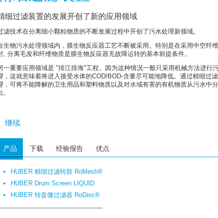
精细过滤装置的发展开创了新的应用领域
过滤技术在分离细小颗粒物质的不断发展过程中开创了污水处理新领域。
在生物污水处理领域内，膜生物反应器工艺不断被采用。特别是在采用中空纤
时, 分离毛发和纤维物质是膜生物反应器无故障运转的基本前提条件。
另一重要应用领域是 "排江排海"工程。因为这种情况一般只采用机械方法进行
通过采用这一新技术，可利用最少资金但最大程度地进行环境保护。为了进一
理，这就意味着将进入接受水体的COD/BOD-含量尽可能地降低。通过精细过
剂。这样可将溶解性和细小污水内含物转化成可分离去除的颗粒物质。然后通
理，可将不能降解的卫生用品和塑料物质以及对水域有害的有机物质从污水中
95%, COD/BOD-含量降低约 65%， P-含量减少约60%。
出。
在许多地区和国家还没有建造污水处理厂，通过这一简单处理工艺可以快速有
步。
继续
产品
下载
经验报告
优点
HUBER 精细过滤转鼓 RoMesh®
HUBER Drum Screen LIQUID
HUBER 转盘微过滤器 RoDisc®