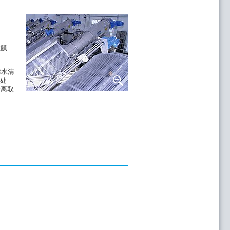
维膜
污水清
步提高处理效果，可以额外投加沉淀剂和絮凝
滤处
过精细过滤，可将可过滤物质最高降低至
分离取
效地进行污水处理，为保护水域环境走出第一