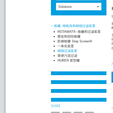
Solutions
格栅, 细格筛和精细过滤装置
ROTAMAT®- 格栅和过滤装置
爬齿和回转格栅
阶梯格栅 Step Screen®
一体化装置
精细过滤装置
粪便污泥过滤
HUBER 筐型栅
SHARE