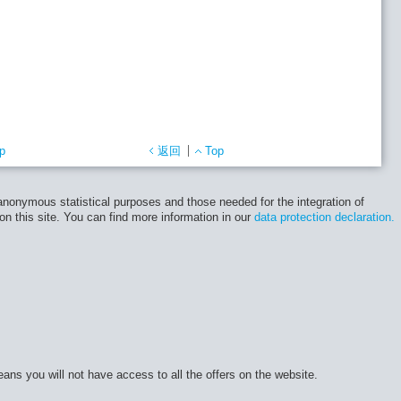
p
返回
Top
 anonymous statistical purposes and those needed for the integration of
 on this site. You can find more information in our
data protection declaration.
eans you will not have access to all the offers on the website.