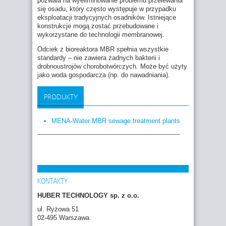
pozwala na wyeliminowanie problemu przelewania
się osadu, który często występuje w przypadku
eksploatacji tradycyjnych osadników. Istniejące
konstrukcje mogą zostać przebudowane i
wykorzystane do technologii membranowej.
Odciek z bioreaktora MBR spełnia wszystkie
standardy – nie zawiera żadnych bakterii i
drobnoustrojów chorobotwórczych. Może być użyty
jako woda gospodarcza (np. do nawadniania).
PRODUKTY
MENA-Water MBR sewage treatment plants
KONTAKTY
HUBER TECHNOLOGY sp. z o.o.
ul. Ryżowa 51
02-495 Warszawa