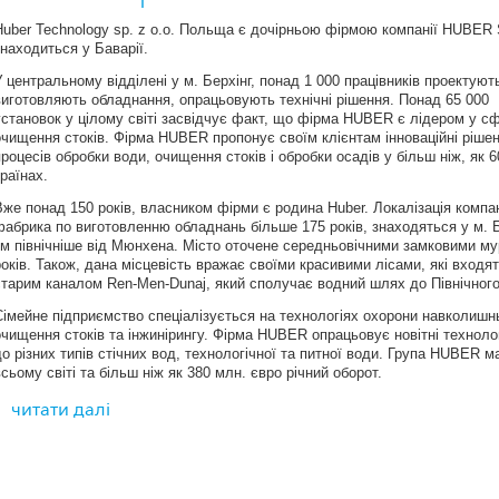
Huber Technology sp. z o.o. Польща є дочірньою фірмою компанії HUBER 
знаходиться у Баварії.
У центральному відділені у м. Берхінг, понад 1 000 працівників проектують
виготовляють обладнання, опрацьовують технічні рішення. Понад 65 000
установок у цілому світі засвідчує факт, що фірма HUBER є лідером у сф
очищення стоків. Фірма HUBER пропонує своїм клієнтам інноваційні ріше
процесів обробки води, очищення стоків і обробки осадів у більш ніж, як 6
країнах.
Історія фірми починається з 1872 року, коли Johann Huber одружився на до
Вже понад 150 років, власником фірми є родина Huber. Локалізація компан
початку сімейна компанія була пов’язана з тематикою води і стоків. Ще я
фабрика по виготовленню обладнань більше 175 років, знаходяться у м. Бе
та резервуари для броварень і харчової промисловості. З часом, з мідної
км північніше від Мюнхена. Місто оточене середньовічними замковими мур
високоякісний завод переробки нержавіючої сталі і виробника установок д
років. Також, дана місцевість вражає своїми красивими лісами, які входят
осаду.
старим каналом Ren-Men-Dunaj, який сполучає водний шлях до Північного
Більше 140 років фірма HUBER, своєю діяльністю у сферах зазначених в
Сімейне підприємство спеціалізується на технологіях охорони навколишнь
воду.
очищення стоків та інжинірингу. Фірма HUBER опрацьовує новітні технолог
Продукція фірми HUBER опрацьована відповідно до багаторічної традиції: 
до різних типів стічних вод, технологічної та питної води. Група HUBER м
для забезпечення найвищої якості та задоволення від експлуатації уста
всьому світі та більш ніж як 380 млн. євро річний оборот.
сталь, як матеріал виготовлення.
читати далі
Більше інформації про фірму HUBER SE Ви знайдете на сторінці
www.hub