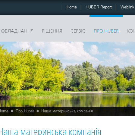
Home
HUBER Report
Weblin
ОБЛАДНАННЯ
РІШЕННЯ
CЕРВІС
ПРО HUBER
КО
Home
■
Про Huber
■
Наша материнська компанія
Наша материнська компанія