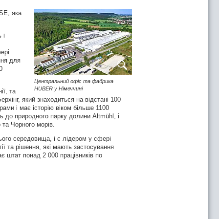
SE, яка
 і
ері
ння для
0
Центральний офіс та фабрика
чці власника мідної кузні. Від самого
HUBER у Німеччині
ії, та
к ремісники, вони виробляли обладнання
рхінг, який знаходиться на відстані 100
 кузні, фірма перетворилась у сучасний,
ами і має історію віком більше 1100
ля очищення стічної води, та обробки
ь до природного парку долини Altmühl, і
 та Чорного морів.
ище, береже наш найцінніший ресурс –
ого середовища, і є лідером у сфері
ії та рішення, які мають застосування
«співпраця з клієнтом, для клієнта». І
ає штат понад 2 000 працівників по
новок, HUBER використовує нержавіючу
er.de
.