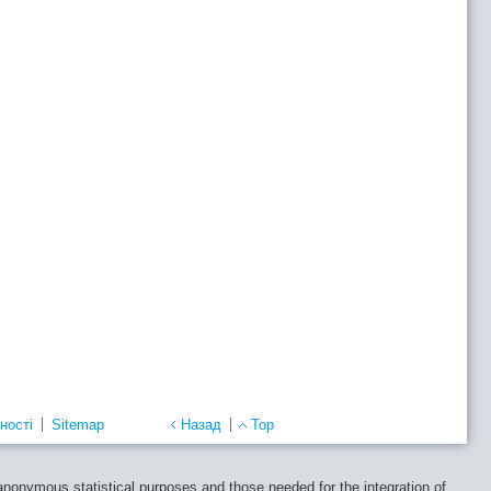
ності
Sitemap
Назад
Top
 anonymous statistical purposes and those needed for the integration of