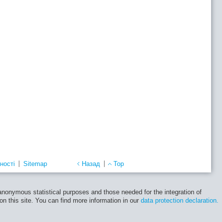
ності
Sitemap
Назад
Top
 anonymous statistical purposes and those needed for the integration of
 on this site. You can find more information in our
data protection declaration.