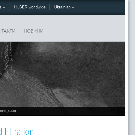
ks
HUBER worldwide
Ukrainian
НТАКТИ
НОВИНИ
оочищення
Filtration