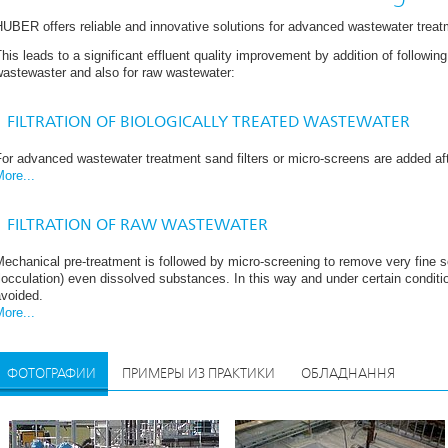
UBER offers reliable and innovative solutions for advanced wastewater treat
his leads to a significant effluent quality improvement by addition of following
wastewaster and also for raw wastewater:
FILTRATION OF BIOLOGICALLY TREATED WASTEWATER
or advanced wastewater treatment sand filters or micro-screens are added aft
ore...
FILTRATION OF RAW WASTEWATER
echanical pre-treatment is followed by micro-screening to remove very fine so
locculation) even dissolved substances. In this way and under certain conditi
avoided.
ore...
ФОТОГРАФИИ
ПРИМЕРЫ ИЗ ПРАКТИКИ
ОБЛАДНАННЯ