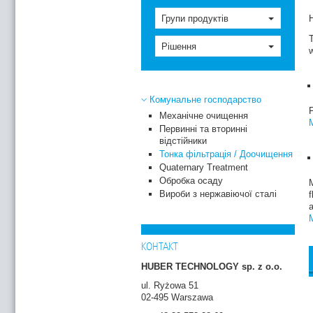
Групи продуктів
H
T
Рішення
Комунальне господарство
F
Механічне очищення
M
Первинні та вторинні
відстійники
Тонка фільтрація / Доочищення
Quaternary Treatment
Обробка осаду
M
Вироби з нержавіючої сталі
f
M
КОНТАКТ
HUBER TECHNOLOGY sp. z o.o.
ul. Ryżowa 51
02-495 Warszawa