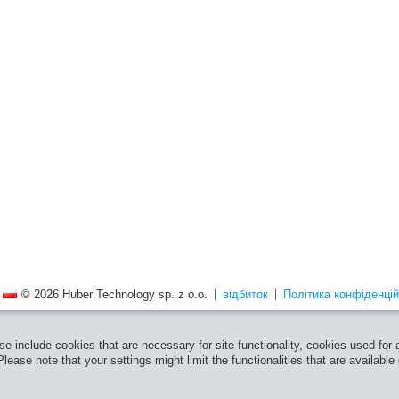
© 2026 Huber Technology sp. z o.o.
відбиток
Політика конфіденцій
e include cookies that are necessary for site functionality, cookies used for
ease note that your settings might limit the functionalities that are available