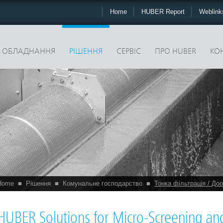
Home
HUBER Report
Weblin
ОБЛАДНАННЯ
РІШЕННЯ
CЕРВІС
ПРО HUBER
КО
Home
■
Рішення
■
Комунальне господарство
■
Тонка фільтрація / Д
HUBER Solutions for Micro-Screening and 