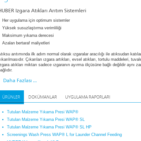
HUBER Izgara Atıkları Arıtım Sistemleri
vsel ızgara artıklarının katı oranı ızgara tipine bağlı olarak % 10 ile % 25 aras
larak % 90’ı uçucudur (organik).
Her uygulama için optimum sistemler
Yüksek susuzlaştırma verimliliği
ok yüksek su içeriği, heterojen bileşimi ve estetik olmayan görünümünden dola
nce arıtılmalıdır.
Maksimum yıkama derecesi
Azalan bertaraf maliyetleri
zgara artıkları arıtımının en iyi metodu yıkama presi ile yıkama ve sıkıştırma
ateryaller giderilir ve çıkan su atıksu içine geri gönderilir. Sonuç olarak, iyi 
tıksu arıtımında ilk adım normal olarak ızgaralar aracılığı ile atıksudan katıla
OD5 yükünü % 6 civarında arttırır.
ıkarılmasıdır. Çıkarılan ızgara artıkları, evsel atıkları, tortulu maddeleri, tuvale
ıkamadan sonra, ızgara artıkları, su içeriğini azaltmak ve katı konsantrasyonu
zgara atıkları miktarı sadece ızgaranın ayırma ölçüsüne bağlı değildir aynı 
ıkama esnasında organik materyallerin çıkarılması ile geliştirilir. İyi bir yıka
ağlıdır.
zaltımını sağlar.
Daha Fazlası ...
ir yıkama presi ızgara artıklarının kütlesini ve hacmini ve dolayısıyla bertaraf 
ÜRÜNLER
DOKÜMANLAR
UYGULAMA RAPORLARI
Tutulan Malzeme Yıkama Presi WAP®
Tutulan Malzeme Yıkama Presi WAP® SL
Tutulan Malzeme Yıkama Presi WAP® SL HP
Screenings Wash Press WAP® L for Launder Channel Feeding