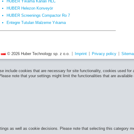
HUBER Yıkama Kanalı HLC
HUBER Helezon Konveyör
HUBER Screenings Compactor Ro 7
Entegre Tutulan Malzeme Yıkama
© 2026 Huber Technology sp. z o.o.
Imprint
Privacy policy
Sitema
e include cookies that are necessary for site functionality, cookies used for
ease note that your settings might limit the functionalities that are available
ttings as well as cookie decisions. Please note that selecting this category m