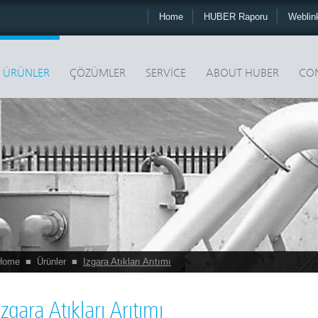
Home
HUBER Raporu
Webli
ÜRÜNLER
ÇÖZÜMLER
SERVICE
ABOUT HUBER
CO
Home
■
Ürünler
■
Izgara Atıkları Arıtımı
Izgara Atıkları Arıtımı