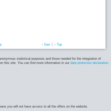
p
Geri
Top
 anonymous statistical purposes and those needed for the integration of
 on this site. You can find more information in our
data protection declaration.
eans you will not have access to all the offers on the website.