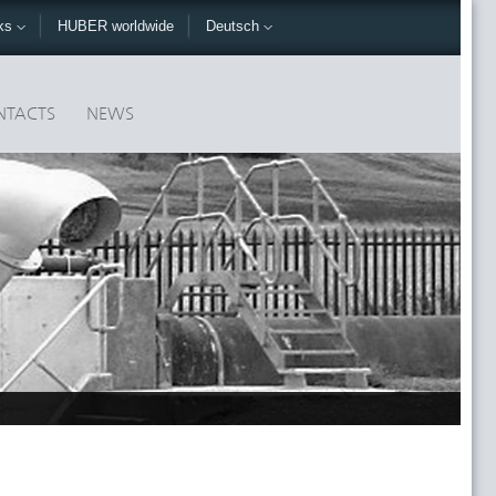
nks
HUBER worldwide
Deutsch
NTACTS
NEWS