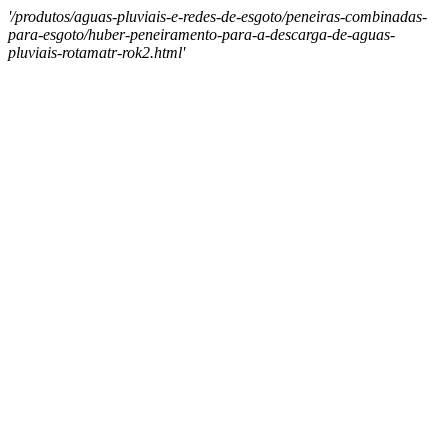
'/produtos/aguas-pluviais-e-redes-de-esgoto/peneiras-combinadas-
para-esgoto/huber-peneiramento-para-a-descarga-de-aguas-
pluviais-rotamatr-rok2.html'