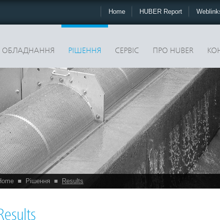
Home
HUBER Report
Weblin
ОБЛАДНАННЯ
РІШЕННЯ
CЕРВІС
ПРО HUBER
КО
Home
■
Рішення
■
Results
Results