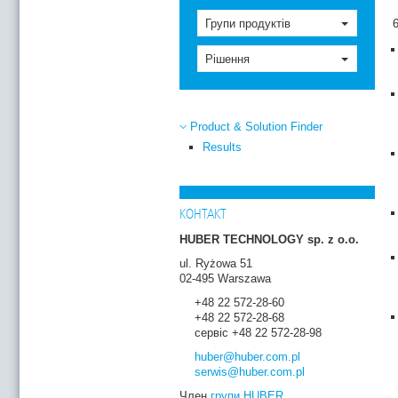
Групи продуктів
Рішення
Product & Solution Finder
Results
КОНТАКТ
HUBER TECHNOLOGY sp. z o.o.
ul. Ryżowa 51
02-495 Warszawa
+48 22 572-28-60
+48 22 572-28-68
сервіс +48 22 572-28-98
huber
@huber.com
.pl
serwis
@huber.com
.pl
Член
групи HUBER