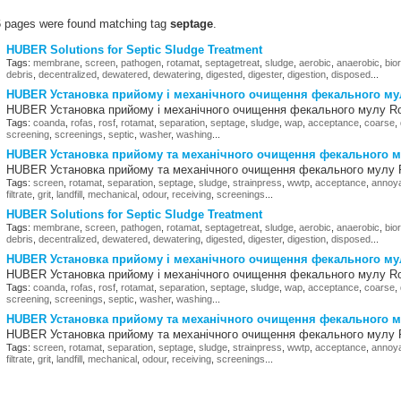
6 pages were found matching tag
septage
.
HUBER Solutions for Septic Sludge Treatment
Tags:
membrane
,
screen
,
pathogen
,
rotamat
,
septagetreat
,
sludge
,
aerobic
,
anaerobic
,
bio
debris
,
decentralized
,
dewatered
,
dewatering
,
digested
,
digester
,
digestion
,
disposed
...
HUBER Установка прийому і механічного очищення фекального му
HUBER Установка прийому і механічного очищення фекального мулу 
Tags:
coanda
,
rofas
,
rosf
,
rotamat
,
separation
,
septage
,
sludge
,
wap
,
acceptance
,
coarse
,
screening
,
screenings
,
septic
,
washer
,
washing
...
HUBER Установка прийому та механічного очищення фекального 
HUBER Установка прийому та механічного очищення фекального мул
Tags:
screen
,
rotamat
,
separation
,
septage
,
sludge
,
strainpress
,
wwtp
,
acceptance
,
annoy
filtrate
,
grit
,
landfill
,
mechanical
,
odour
,
receiving
,
screenings
...
HUBER Solutions for Septic Sludge Treatment
Tags:
membrane
,
screen
,
pathogen
,
rotamat
,
septagetreat
,
sludge
,
aerobic
,
anaerobic
,
bio
debris
,
decentralized
,
dewatered
,
dewatering
,
digested
,
digester
,
digestion
,
disposed
...
HUBER Установка прийому і механічного очищення фекального му
HUBER Установка прийому і механічного очищення фекального мулу 
Tags:
coanda
,
rofas
,
rosf
,
rotamat
,
separation
,
septage
,
sludge
,
wap
,
acceptance
,
coarse
,
screening
,
screenings
,
septic
,
washer
,
washing
...
HUBER Установка прийому та механічного очищення фекального 
HUBER Установка прийому та механічного очищення фекального мул
Tags:
screen
,
rotamat
,
separation
,
septage
,
sludge
,
strainpress
,
wwtp
,
acceptance
,
annoy
filtrate
,
grit
,
landfill
,
mechanical
,
odour
,
receiving
,
screenings
...