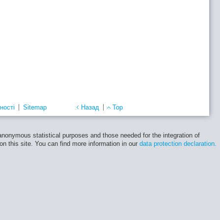
ності
Sitemap
Назад
Top
 anonymous statistical purposes and those needed for the integration of
 on this site. You can find more information in our
data protection declaration.