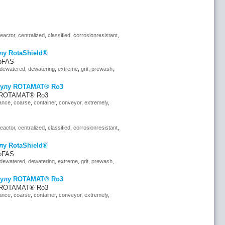
reactor
,
centralized
,
classified
,
corrosionresistant
,
лу RotaShield®
RoFAS
dewatered
,
dewatering
,
extreme
,
grit
,
prewash
,
мулу ROTAMAT® Ro3
у ROTAMAT® Ro3
ance
,
coarse
,
container
,
conveyor
,
extremely
,
reactor
,
centralized
,
classified
,
corrosionresistant
,
лу RotaShield®
RoFAS
dewatered
,
dewatering
,
extreme
,
grit
,
prewash
,
мулу ROTAMAT® Ro3
у ROTAMAT® Ro3
ance
,
coarse
,
container
,
conveyor
,
extremely
,