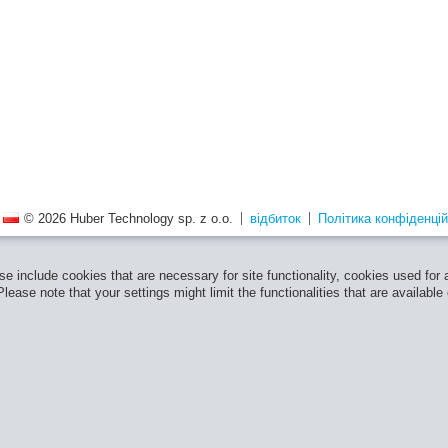
© 2026 Huber Technology sp. z o.o.
відбиток
Політика конфіденцій
e include cookies that are necessary for site functionality, cookies used for
ease note that your settings might limit the functionalities that are available