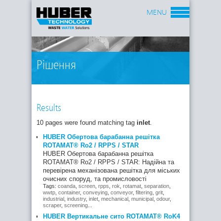
MENU
Рішення
Results
10 pages were found matching tag
inlet
.
HUBER Обертова барабанна решітка
ROTAMAT® Ro2 / RPPS / STAR
HUBER Обертова барабанна решітка
ROTAMAT® Ro2 / RPPS / STAR: Надійна та
перевірена механізована решітка для міських
очисних споруд, та промисловості
Tags:
coanda
,
screen
,
rpps
,
rok
,
rotamat
,
separation
,
wwtp
,
container
,
conveying
,
conveyor
,
filtering
,
grit
,
industrial
,
industry
,
inlet
,
mechanical
,
municipal
,
odour
,
scraper
,
screening
...
HUBER Вертикальне сито ROTAMAT® RoK4