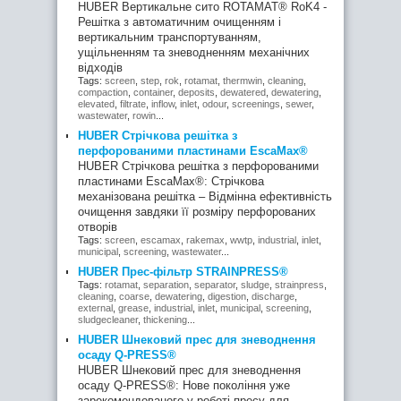
HUBER Вертикальне сито ROTAMAT® RoK4 -
Решітка з автоматичним очищенням і
вертикальним транспортуванням,
ущільненням та зневодненням механічних
відходів
Tags:
screen
,
step
,
rok
,
rotamat
,
thermwin
,
cleaning
,
compaction
,
container
,
deposits
,
dewatered
,
dewatering
,
elevated
,
filtrate
,
inflow
,
inlet
,
odour
,
screenings
,
sewer
,
wastewater
,
rowin
...
HUBER Стрічкова решітка з
перфорованими пластинами EscaMax®
HUBER Стрічкова решітка з перфорованими
пластинами EscaMax®: Стрічкова
механізована решітка – Відмінна ефективність
очищення завдяки її розміру перфорованих
отворів
Tags:
screen
,
escamax
,
rakemax
,
wwtp
,
industrial
,
inlet
,
municipal
,
screening
,
wastewater
...
HUBER Прес-фільтр STRAINPRESS®
Tags:
rotamat
,
separation
,
separator
,
sludge
,
strainpress
,
cleaning
,
coarse
,
dewatering
,
digestion
,
discharge
,
external
,
grease
,
industrial
,
inlet
,
municipal
,
screening
,
sludgecleaner
,
thickening
...
HUBER Шнековий прес для зневоднення
осаду Q-PRESS®
HUBER Шнековий прес для зневоднення
осаду Q-PRESS®: Нове покоління уже
зарекомендованого у роботі пресу для