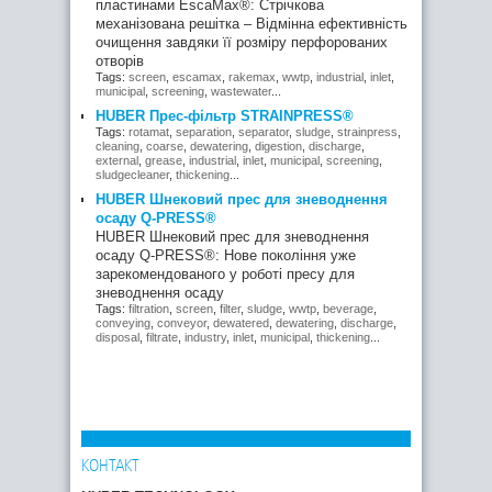
пластинами EscaMax®: Стрічкова
механізована решітка – Відмінна ефективність
очищення завдяки її розміру перфорованих
отворів
Tags:
screen
,
escamax
,
rakemax
,
wwtp
,
industrial
,
inlet
,
municipal
,
screening
,
wastewater
...
HUBER Прес-фільтр STRAINPRESS®
Tags:
rotamat
,
separation
,
separator
,
sludge
,
strainpress
,
cleaning
,
coarse
,
dewatering
,
digestion
,
discharge
,
external
,
grease
,
industrial
,
inlet
,
municipal
,
screening
,
sludgecleaner
,
thickening
...
HUBER Шнековий прес для зневоднення
осаду Q-PRESS®
HUBER Шнековий прес для зневоднення
осаду Q-PRESS®: Нове покоління уже
зарекомендованого у роботі пресу для
зневоднення осаду
Tags:
filtration
,
screen
,
filter
,
sludge
,
wwtp
,
beverage
,
conveying
,
conveyor
,
dewatered
,
dewatering
,
discharge
,
disposal
,
filtrate
,
industry
,
inlet
,
municipal
,
thickening
...
КОНТАКТ