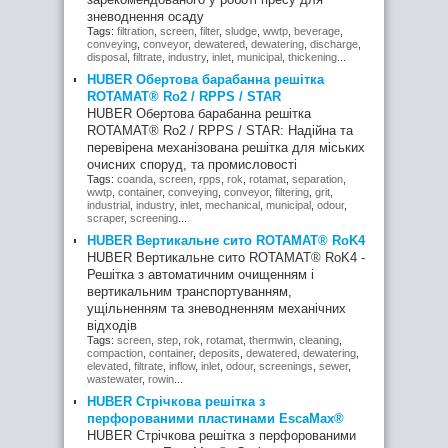
зневоднення осаду
Tags:
filtration
,
screen
,
filter
,
sludge
,
wwtp
,
beverage
,
conveying
,
conveyor
,
dewatered
,
dewatering
,
discharge
,
disposal
,
filtrate
,
industry
,
inlet
,
municipal
,
thickening
...
HUBER Обертова барабанна решітка
ROTAMAT® Ro2 / RPPS / STAR
HUBER Обертова барабанна решітка
ROTAMAT® Ro2 / RPPS / STAR: Надійна та
перевірена механізована решітка для міських
очисних споруд, та промисловості
Tags:
coanda
,
screen
,
rpps
,
rok
,
rotamat
,
separation
,
wwtp
,
container
,
conveying
,
conveyor
,
filtering
,
grit
,
industrial
,
industry
,
inlet
,
mechanical
,
municipal
,
odour
,
scraper
,
screening
...
HUBER Вертикальне сито ROTAMAT® RoK4
HUBER Вертикальне сито ROTAMAT® RoK4 -
Решітка з автоматичним очищенням і
вертикальним транспортуванням,
ущільненням та зневодненням механічних
відходів
Tags:
screen
,
step
,
rok
,
rotamat
,
thermwin
,
cleaning
,
compaction
,
container
,
deposits
,
dewatered
,
dewatering
,
elevated
,
filtrate
,
inflow
,
inlet
,
odour
,
screenings
,
sewer
,
wastewater
,
rowin
...
HUBER Стрічкова решітка з
перфорованими пластинами EscaMax®
HUBER Стрічкова решітка з перфорованими