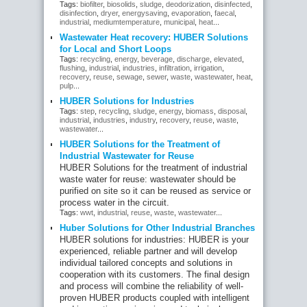
Tags:
biofilter
,
biosolids
,
sludge
,
deodorization
,
disinfected
,
disinfection
,
dryer
,
energysaving
,
evaporation
,
faecal
,
industrial
,
mediumtemperature
,
municipal
,
heat
...
Wastewater Heat recovery: HUBER Solutions
for Local and Short Loops
Tags:
recycling
,
energy
,
beverage
,
discharge
,
elevated
,
flushing
,
industrial
,
industries
,
infiltration
,
irrigation
,
recovery
,
reuse
,
sewage
,
sewer
,
waste
,
wastewater
,
heat
,
pulp
...
HUBER Solutions for Industries
Tags:
step
,
recycling
,
sludge
,
energy
,
biomass
,
disposal
,
industrial
,
industries
,
industry
,
recovery
,
reuse
,
waste
,
wastewater
...
HUBER Solutions for the Treatment of
Industrial Wastewater for Reuse
HUBER Solutions for the treatment of industrial
waste water for reuse: wastewater should be
purified on site so it can be reused as service or
process water in the circuit.
Tags:
wwt
,
industrial
,
reuse
,
waste
,
wastewater
...
Huber Solutions for Other Industrial Branches
HUBER solutions for industries: HUBER is your
experienced, reliable partner and will develop
individual tailored concepts and solutions in
cooperation with its customers. The final design
and process will combine the reliability of well-
proven HUBER products coupled with intelligent