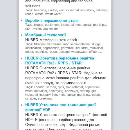
and innovative engineering and technical
solutions.
Tags:
biosolids
,
sludge
,
wwt
,
industrial
,
industries
,
industry
,
reuse
,
waste
,
wastewater
...
Вироби з нержавіючої сталі
Tags:
biogas
,
equipment
,
industrial
,
mechanical
,
municipal
,
stormwater
,
wastewater
...
Мембранні технології
HUBER Мембранні технології
Tags:
filtration
,
membrane
,
mbr
,
sedimentation
,
sludge
,
clarification
,
degradation
,
germfree
,
industrial
,
municipal
,
odour
,
retention
,
reuse
,
sewage
,
wastewater
,
effluent
...
HUBER Обертова барабанна решітка
ROTAMAT® Ro2 / RPPS / STAR
HUBER Обертова барабанна решітка
ROTAMAT® Ro2 / RPPS / STAR: Надійна та
перевірена механізована решітка для міських
очисних споруд, та промисловості
Tags:
coanda
,
screen
,
rpps
,
rok
,
rotamat
,
separation
,
wwtp
,
container
,
conveying
,
conveyor
,
filtering
,
grit
,
industrial
,
industry
,
inlet
,
mechanical
,
municipal
,
odour
,
scraper
,
screening
...
HUBER Установка повітряно-напірної
флотації HDF
HUBER Установка повітряно-напірної флотації
HDF: Ефективне і надійне рішення для:
Очищення стічних вод - Видалення різних
матеріалів - Повторного використання води.