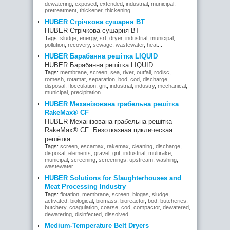
dewatering
,
exposed
,
extended
,
industrial
,
municipal
,
pretreatment
,
thickener
,
thickening
...
HUBER Стрічкова сушарня ВТ
HUBER Стрічкова сушарня ВТ
Tags:
sludge
,
energy
,
srt
,
dryer
,
industrial
,
municipal
,
pollution
,
recovery
,
sewage
,
wastewater
,
heat
...
HUBER Барабанна решітка LIQUID
HUBER Барабанна решітка LIQUID
Tags:
membrane
,
screen
,
sea
,
river
,
outfall
,
rodisc
,
romesh
,
rotamat
,
separation
,
bod
,
cod
,
discharge
,
disposal
,
flocculation
,
grit
,
industrial
,
industry
,
mechanical
,
municipal
,
precipitation
...
HUBER Механізована грабельна решітка
RakeMax® CF
HUBER Механізована грабельна решітка
RakeMax® CF: Безотказная циклическая
решётка
Tags:
screen
,
escamax
,
rakemax
,
cleaning
,
discharge
,
disposal
,
elements
,
gravel
,
grit
,
industrial
,
multirake
,
municipal
,
screening
,
screenings
,
upstream
,
washing
,
wastewater
...
HUBER Solutions for Slaughterhouses and
Meat Processing Industry
Tags:
flotation
,
membrane
,
screen
,
biogas
,
sludge
,
activated
,
biological
,
biomass
,
bioreactor
,
bod
,
butcheries
,
butchery
,
coagulation
,
coarse
,
cod
,
compactor
,
dewatered
,
dewatering
,
disinfected
,
dissolved
...
Medium-Temperature Belt Dryers