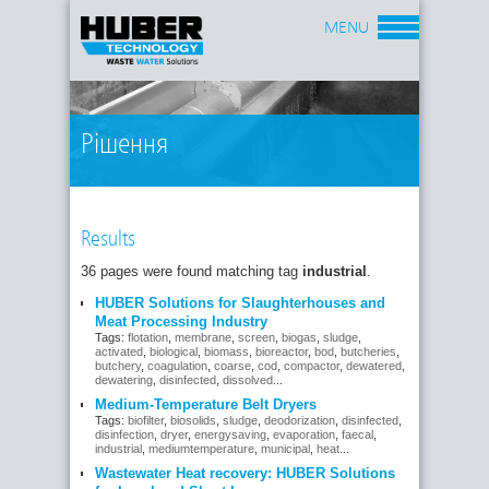
MENU
Рішення
Results
36 pages were found matching tag
industrial
.
HUBER Solutions for Slaughterhouses and
Meat Processing Industry
Tags:
flotation
,
membrane
,
screen
,
biogas
,
sludge
,
activated
,
biological
,
biomass
,
bioreactor
,
bod
,
butcheries
,
butchery
,
coagulation
,
coarse
,
cod
,
compactor
,
dewatered
,
dewatering
,
disinfected
,
dissolved
...
Medium-Temperature Belt Dryers
Tags:
biofilter
,
biosolids
,
sludge
,
deodorization
,
disinfected
,
disinfection
,
dryer
,
energysaving
,
evaporation
,
faecal
,
industrial
,
mediumtemperature
,
municipal
,
heat
...
Wastewater Heat recovery: HUBER Solutions