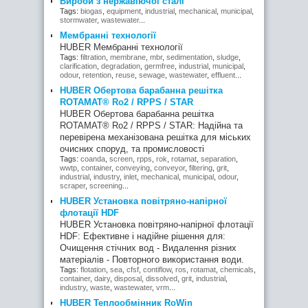
Вироби з нержавіючої сталі
Tags:
biogas
,
equipment
,
industrial
,
mechanical
,
municipal
,
stormwater
,
wastewater
...
Мембранні технології
HUBER Мембранні технології
Tags:
filtration
,
membrane
,
mbr
,
sedimentation
,
sludge
,
clarification
,
degradation
,
germfree
,
industrial
,
municipal
,
odour
,
retention
,
reuse
,
sewage
,
wastewater
,
effluent
...
HUBER Обертова барабанна решітка
ROTAMAT® Ro2 / RPPS / STAR
HUBER Обертова барабанна решітка
ROTAMAT® Ro2 / RPPS / STAR: Надійна та
перевірена механізована решітка для міських
очисних споруд, та промисловості
Tags:
coanda
,
screen
,
rpps
,
rok
,
rotamat
,
separation
,
wwtp
,
container
,
conveying
,
conveyor
,
filtering
,
grit
,
industrial
,
industry
,
inlet
,
mechanical
,
municipal
,
odour
,
scraper
,
screening
...
HUBER Установка повітряно-напірної
флотації HDF
HUBER Установка повітряно-напірної флотації
HDF: Ефективне і надійне рішення для:
Очищення стічних вод - Видалення різних
матеріалів - Повторного використання води.
Tags:
flotation
,
sea
,
cfsf
,
contiflow
,
ros
,
rotamat
,
chemicals
,
container
,
dairy
,
disposal
,
dissolved
,
grit
,
industrial
,
industry
,
waste
,
wastewater
,
vrm
...
HUBER Теплообмінник RoWin