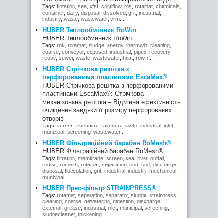
Tags:
flotation
,
sea
,
cfsf
,
contiflow
,
ros
,
rotamat
,
chemicals
,
container
,
dairy
,
disposal
,
dissolved
,
grit
,
industrial
,
industry
,
waste
,
wastewater
,
vrm
...
HUBER Теплообмінник RoWin
HUBER Теплообменник RoWin
Tags:
rok
,
rotamat
,
sludge
,
energy
,
thermwin
,
cleaning
,
coarse
,
conveyor
,
exposed
,
industrial
,
pipes
,
recovery
,
reuse
,
sewer
,
waste
,
wastewater
,
heat
,
rowin
...
HUBER Стрічкова решітка з
перфорованими пластинами EscaMax®
HUBER Стрічкова решітка з перфорованими
пластинами EscaMax®: Стрічкова
механізована решітка – Відмінна ефективність
очищення завдяки її розміру перфорованих
отворів
Tags:
screen
,
escamax
,
rakemax
,
wwtp
,
industrial
,
inlet
,
municipal
,
screening
,
wastewater
...
HUBER Фільтраційний барабан RoMesh®
HUBER Фільтраційний барабан RoMesh®
Tags:
filtration
,
membrane
,
screen
,
sea
,
river
,
outfall
,
rodisc
,
romesh
,
rotamat
,
separation
,
bod
,
cod
,
discharge
,
disposal
,
flocculation
,
grit
,
industrial
,
industry
,
mechanical
,
municipal
...
HUBER Прес-фільтр STRAINPRESS®
Tags:
rotamat
,
separation
,
separator
,
sludge
,
strainpress
,
cleaning
,
coarse
,
dewatering
,
digestion
,
discharge
,
external
,
grease
,
industrial
,
inlet
,
municipal
,
screening
,
sludgecleaner
,
thickening
...