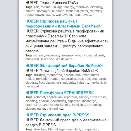
HUBER Теплообменник RoWin
Tags:
rok
,
rotamat
,
sludge
,
energy
,
thermwin
,
cleaning
,
coarse
,
conveyor
,
exposed
,
industrial
,
pipes
,
recovery
,
reuse
,
sewer
,
waste
,
wastewater
,
heat
,
rowin
...
HUBER Стрічкова решітка з
перфорованими пластинами EscaMax®
HUBER Стрічкова решітка з перфорованими
пластинами EscaMax®: Стрічкова
механізована решітка – Відмінна ефективність
очищення завдяки її розміру перфорованих
отворів
Tags:
screen
,
escamax
,
rakemax
,
wwtp
,
industrial
,
inlet
,
municipal
,
screening
,
wastewater
...
HUBER Фільтраційний барабан RoMesh®
HUBER Фільтраційний барабан RoMesh®
Tags:
filtration
,
membrane
,
screen
,
sea
,
river
,
outfall
,
rodisc
,
romesh
,
rotamat
,
separation
,
bod
,
cod
,
discharge
,
disposal
,
flocculation
,
grit
,
industrial
,
industry
,
mechanical
,
municipal
...
HUBER Прес-фільтр STRAINPRESS®
Tags:
rotamat
,
separation
,
separator
,
sludge
,
strainpress
,
cleaning
,
coarse
,
dewatering
,
digestion
,
discharge
,
external
,
grease
,
industrial
,
inlet
,
municipal
,
screening
,
sludgecleaner
,
thickening
...
HUBER Стрічковий прес В-PRESS
HUBER Ленточный пресс для обезвоживания
осадка B-PRESS
Tags:
drainbelt
,
filter
,
sludge
,
coagulant
,
compaction
,