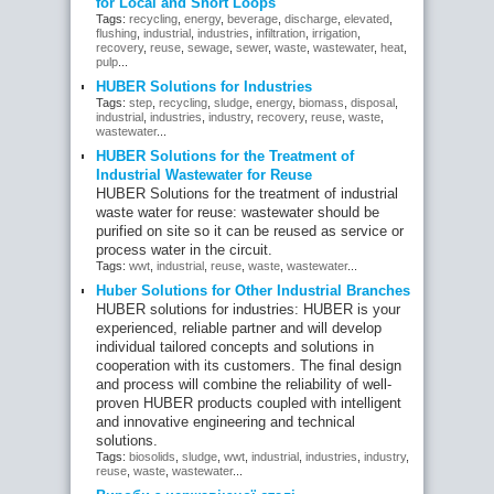
for Local and Short Loops
Tags:
recycling
,
energy
,
beverage
,
discharge
,
elevated
,
flushing
,
industrial
,
industries
,
infiltration
,
irrigation
,
recovery
,
reuse
,
sewage
,
sewer
,
waste
,
wastewater
,
heat
,
pulp
...
HUBER Solutions for Industries
Tags:
step
,
recycling
,
sludge
,
energy
,
biomass
,
disposal
,
industrial
,
industries
,
industry
,
recovery
,
reuse
,
waste
,
wastewater
...
HUBER Solutions for the Treatment of
Industrial Wastewater for Reuse
HUBER Solutions for the treatment of industrial
waste water for reuse: wastewater should be
purified on site so it can be reused as service or
process water in the circuit.
Tags:
wwt
,
industrial
,
reuse
,
waste
,
wastewater
...
Huber Solutions for Other Industrial Branches
HUBER solutions for industries: HUBER is your
experienced, reliable partner and will develop
individual tailored concepts and solutions in
cooperation with its customers. The final design
and process will combine the reliability of well-
proven HUBER products coupled with intelligent
and innovative engineering and technical
solutions.
Tags:
biosolids
,
sludge
,
wwt
,
industrial
,
industries
,
industry
,
reuse
,
waste
,
wastewater
...