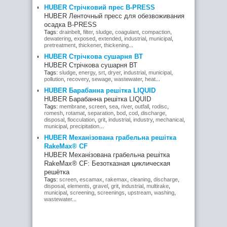
HUBER Стрічковий прес В-PRESS
HUBER Ленточный пресс для обезвоживания
осадка B-PRESS
Tags:
drainbelt
,
filter
,
sludge
,
coagulant
,
compaction
,
dewatering
,
exposed
,
extended
,
industrial
,
municipal
,
pretreatment
,
thickener
,
thickening
...
HUBER Стрічкова сушарня ВТ
HUBER Стрічкова сушарня ВТ
Tags:
sludge
,
energy
,
srt
,
dryer
,
industrial
,
municipal
,
pollution
,
recovery
,
sewage
,
wastewater
,
heat
...
HUBER Барабанна решітка LIQUID
HUBER Барабанна решітка LIQUID
Tags:
membrane
,
screen
,
sea
,
river
,
outfall
,
rodisc
,
romesh
,
rotamat
,
separation
,
bod
,
cod
,
discharge
,
disposal
,
flocculation
,
grit
,
industrial
,
industry
,
mechanical
,
municipal
,
precipitation
...
HUBER Механізована грабельна решітка
RakeMax® CF
HUBER Механізована грабельна решітка
RakeMax® CF: Безотказная циклическая
решётка
Tags:
screen
,
escamax
,
rakemax
,
cleaning
,
discharge
,
disposal
,
elements
,
gravel
,
grit
,
industrial
,
multirake
,
municipal
,
screening
,
screenings
,
upstream
,
washing
,
wastewater
...