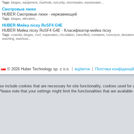
Tags:
biogas
,
equipment
,
manhole
,
security
,
stormwater
,
wastewater
...
Смотровые люки
HUBER Смотровые люки - нержавеющей
Tags:
biogas
,
elevated
...
HUBER Мийка піску RoSF4 G4E
HUBER Мийка піску RoSF4 G4E - Класифікатор-мийка піску
Tags:
coanda
,
biogas
,
rosf
,
separation
,
circulation
,
classified
,
container
,
conveyor
,
dewater
washing
,
washout
...
© 2026 Huber Technology sp. z o.o.
відбиток
Політика конфіденцій
e include cookies that are necessary for site functionality, cookies used for
ease note that your settings might limit the functionalities that are available