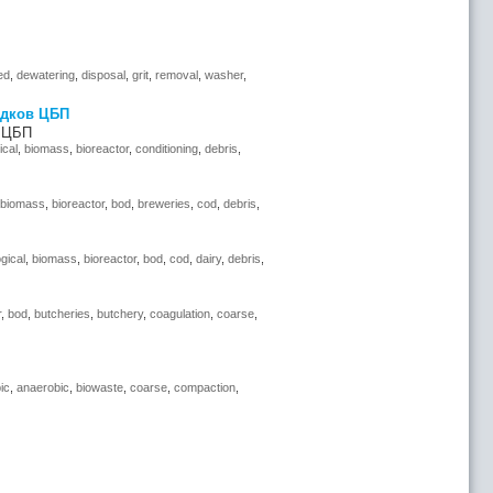
ed
,
dewatering
,
disposal
,
grit
,
removal
,
washer
,
адков ЦБП
в ЦБП
ical
,
biomass
,
bioreactor
,
conditioning
,
debris
,
biomass
,
bioreactor
,
bod
,
breweries
,
cod
,
debris
,
ogical
,
biomass
,
bioreactor
,
bod
,
cod
,
dairy
,
debris
,
r
,
bod
,
butcheries
,
butchery
,
coagulation
,
coarse
,
ic
,
anaerobic
,
biowaste
,
coarse
,
compaction
,