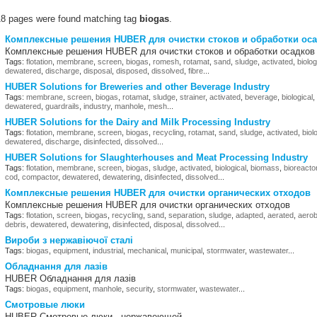
18 pages were found matching tag
biogas
.
Комплексные решения HUBER для очистки стоков и обработки ос
Комплексные решения HUBER для очистки стоков и обработки осадко
Tags:
flotation
,
membrane
,
screen
,
biogas
,
romesh
,
rotamat
,
sand
,
sludge
,
activated
,
biolog
dewatered
,
discharge
,
disposal
,
disposed
,
dissolved
,
fibre
...
HUBER Solutions for Breweries and other Beverage Industry
Tags:
membrane
,
screen
,
biogas
,
rotamat
,
sludge
,
strainer
,
activated
,
beverage
,
biological
,
dewatered
,
guardrails
,
industry
,
manhole
,
mesh
...
HUBER Solutions for the Dairy and Milk Processing Industry
Tags:
flotation
,
membrane
,
screen
,
biogas
,
recycling
,
rotamat
,
sand
,
sludge
,
activated
,
biol
dewatered
,
discharge
,
disinfected
,
dissolved
...
HUBER Solutions for Slaughterhouses and Meat Processing Industry
Tags:
flotation
,
membrane
,
screen
,
biogas
,
sludge
,
activated
,
biological
,
biomass
,
bioreacto
cod
,
compactor
,
dewatered
,
dewatering
,
disinfected
,
dissolved
...
Комплексные решения HUBER для очистки органических отходов
Комплексные решения HUBER для очистки органических отходов
Tags:
flotation
,
screen
,
biogas
,
recycling
,
sand
,
separation
,
sludge
,
adapted
,
aerated
,
aerob
debris
,
dewatered
,
dewatering
,
disinfected
,
disposal
,
dissolved
...
Вироби з нержавіючої сталі
Tags:
biogas
,
equipment
,
industrial
,
mechanical
,
municipal
,
stormwater
,
wastewater
...
Обладнання для лазів
HUBER Обладнання для лазів
Tags:
biogas
,
equipment
,
manhole
,
security
,
stormwater
,
wastewater
...
Смотровые люки
HUBER Смотровые люки - нержавеющей