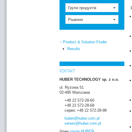
Групи продуктів
Рішення
Product & Solution Finder
Results
КОНТАКТ
HUBER TECHNOLOGY sp. z o.o.
ul. Ryżowa 51
02-495 Warszawa
+48 22 572-28-60
+48 22 572-28-68
сервіс +48 22 572-28-98
huber
@huber.com
.pl
serwis
@huber.com
.pl
Член
групи HUBER