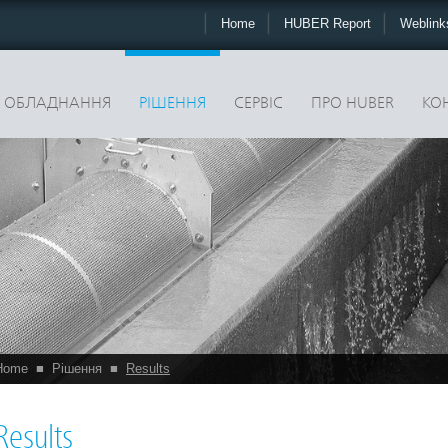
Home
HUBER Report
Weblin
ОБЛАДНАННЯ
РІШЕННЯ
CЕРВІС
ПРО HUBER
КО
Home
■
Рішення
■
Results
Results