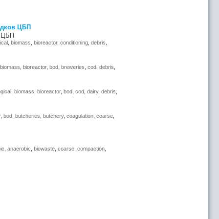
адков ЦБП
в ЦБП
ical
,
biomass
,
bioreactor
,
conditioning
,
debris
,
biomass
,
bioreactor
,
bod
,
breweries
,
cod
,
debris
,
ogical
,
biomass
,
bioreactor
,
bod
,
cod
,
dairy
,
debris
,
r
,
bod
,
butcheries
,
butchery
,
coagulation
,
coarse
,
ic
,
anaerobic
,
biowaste
,
coarse
,
compaction
,