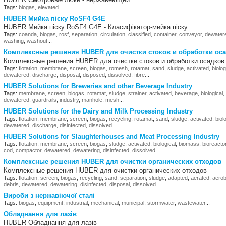
Tags:
biogas
,
elevated
...
HUBER Мийка піску RoSF4 G4E
HUBER Мийка піску RoSF4 G4E - Класифікатор-мийка піску
Tags:
coanda
,
biogas
,
rosf
,
separation
,
circulation
,
classified
,
container
,
conveyor
,
dewater
washing
,
washout
...
Комплексные решения HUBER для очистки стоков и обработки ос
Комплексные решения HUBER для очистки стоков и обработки осадко
Tags:
flotation
,
membrane
,
screen
,
biogas
,
romesh
,
rotamat
,
sand
,
sludge
,
activated
,
biolog
dewatered
,
discharge
,
disposal
,
disposed
,
dissolved
,
fibre
...
HUBER Solutions for Breweries and other Beverage Industry
Tags:
membrane
,
screen
,
biogas
,
rotamat
,
sludge
,
strainer
,
activated
,
beverage
,
biological
,
dewatered
,
guardrails
,
industry
,
manhole
,
mesh
...
HUBER Solutions for the Dairy and Milk Processing Industry
Tags:
flotation
,
membrane
,
screen
,
biogas
,
recycling
,
rotamat
,
sand
,
sludge
,
activated
,
biol
dewatered
,
discharge
,
disinfected
,
dissolved
...
HUBER Solutions for Slaughterhouses and Meat Processing Industry
Tags:
flotation
,
membrane
,
screen
,
biogas
,
sludge
,
activated
,
biological
,
biomass
,
bioreacto
cod
,
compactor
,
dewatered
,
dewatering
,
disinfected
,
dissolved
...
Комплексные решения HUBER для очистки органических отходов
Комплексные решения HUBER для очистки органических отходов
Tags:
flotation
,
screen
,
biogas
,
recycling
,
sand
,
separation
,
sludge
,
adapted
,
aerated
,
aerob
debris
,
dewatered
,
dewatering
,
disinfected
,
disposal
,
dissolved
...
Вироби з нержавіючої сталі
Tags:
biogas
,
equipment
,
industrial
,
mechanical
,
municipal
,
stormwater
,
wastewater
...
Обладнання для лазів
HUBER Обладнання для лазів