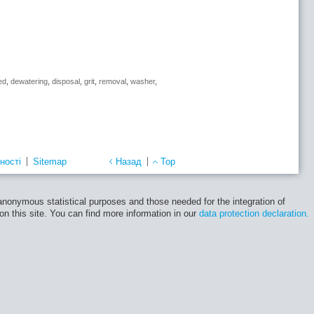
ed
,
dewatering
,
disposal
,
grit
,
removal
,
washer
,
ності
Sitemap
Назад
Top
 anonymous statistical purposes and those needed for the integration of
 on this site. You can find more information in our
data protection declaration.