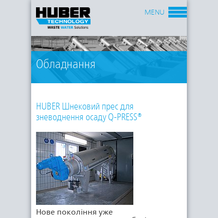
MENU
Обладнання
HUBER Шнековий прес для
зневоднення осаду Q-PRESS®
Нове покоління уже