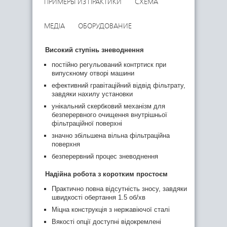
ПРИМЕРЫ ИЗ ПРАКТИКИ
СХЕМА
МЕДІА
ОБОРУДОВАНИЕ
Високий ступінь зневоднення
постійно регульований контртиск при
випускному отворі машини
ефективний гравітаційний відвід фільтрату,
завдяки нахилу установки
унікальний скербковий механізм для
безперервного очищення внутрішньої
фільтраційної поверхні
значно збільшена вільна фільтраційна
поверхня
безперервний процес зневоднення
Надійна робота з коротким простоєм
Практично повна відсутність зносу, завдяки
швидкості обертання 1.5 об/хв
Міцна конструкція з нержавіючої сталі
Вякості опції доступні відокремлені