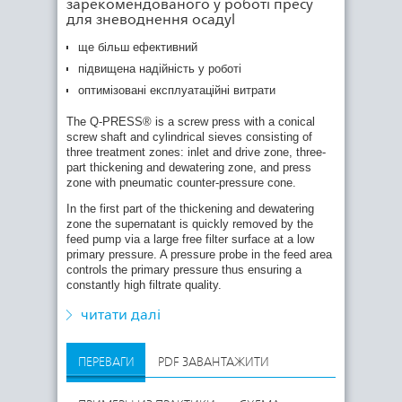
зарекомендованого у роботі пресу
для зневоднення осадуl
ще більш ефективний
In the second part of the screen the volume of
підвищена надійність у роботі
material between the screw flights is reduced by
оптимізовані експлуатаційні витрати
the conical screw and the sludge pressed against
the inner screen surface so that the sludge is
The Q-PRESS® is a screw press with a conical
dewatered, with a continuous reduction of the filter
screw shaft and cylindrical sieves consisting of
cake thickness. The screen apertures are much
three treatment zones: inlet and drive zone, three-
smaller in this screen section.
part thickening and dewatering zone, and press
zone with pneumatic counter-pressure cone.
In the third part of the screen the residual water is
pressed out of the sludge, at a minimum filter cake
In the first part of the thickening and dewatering
thickness, by the pneumatic counterpressure cone
zone the supernatant is quickly removed by the
at the press discharge. The dewatered sludge is
feed pump via a large free filter surface at a low
pushed by the conveying screw past the pressure
primary pressure. A pressure probe in the feed area
cone into the discharge chamber. The sludge
controls the primary pressure thus ensuring a
residence time in the screw press and thus the
constantly high filtrate quality.
filtration time can be adjusted to individual
requirements by adjusting the rotational speed of
читати далі
the screw shaft.
ПЕРЕВАГИ
PDF ЗАВАНТАЖИТИ