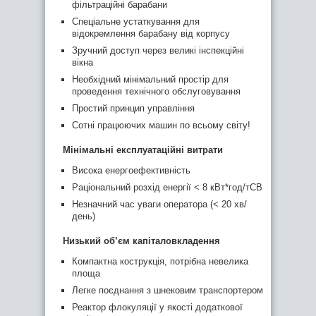
фільтраційні барабани
Спеціальне устаткування для
відокремлення барабану від корпусу
Зручний доступ через великі інспекційні
вікна
Необхідний мінімальний простір для
проведення технічного обслуговування
Простий принцип управління
Сотні працюючих машин по всьому світу!
Мінімальні експлуатаційні витрати
Висока енергоефективність
Раціональний розхід енергії < 8 кВт*год/тСВ
Незначний час уваги оператора (< 20 хв/
день)
Низький об’єм капіталовкладення
Компактна кострукція, потрібна невелика
площа
Легке поєднання з шнековим транспортером
Реактор флокуляції у якості додаткової