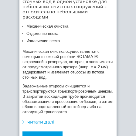
сточных вод в одной установке для
небольших очистных сооружений с
Очищенный от крупных отбросов поток сточных
относительно небольшими
вод самотёком поступает в круглую песколовку
расходами
с эффектом Коанда. Загрузка
тюльпанообразной песколовки через камеру
Механическая очистка
завихрения, обеспечивает закручивание потока.
Отделение песка
Благодаря возникающему при создании
завихрений пониженному давлению
Извлечение песка
(разрежению), происходит засасывание воздуха
через специальные воздушные трубки, и его
Механическая очистка осуществляется с
подмес в сточные воды.
помощью шнековой решётки ROTAMAT®,
встроенной в резервуар, которая, в зависимости
Благодаря этим 3-м эффектам - эффекту
от предусмотренного прозора (напр. e = 2 мм)
Коанда, эффекту "чайной чашки" и
задерживает и извлекает отбросы из потока
дополнительному подмесу воздуха -
сточных вод.
органические составляющие удерживаются на
поверхности и отводятся из резервуара через
Задержанные отбросы счищаются и
переливной кант, в то время как тяжелые
транспортируются транспортировочным шнеком.
минеральные составляющие собираются в
В закрытой восходящей трубе производится
нижней части воронки.
обезвоживание и прессование отбросов, а затем
сброс в подставленный контейнер либо на
Выгрузка песка производится при помощи
отводящий транспортер.
шнека, расположенного в восходящей трубе.
Перед сбросом песка в контейнер в трубе
читати далі
производится его статическое обезвоживание.