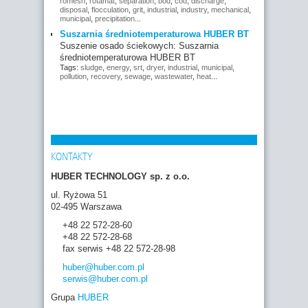
romesh
,
rotamat
,
separation
,
bod
,
cod
,
discharge
,
disposal
,
flocculation
,
grit
,
industrial
,
industry
,
mechanical
,
municipal
,
precipitation
...
Suszarnia średniotemperaturowa HUBER BT
Suszenie osado ściekowych: Suszarnia
średniotemperaturowa HUBER BT
Tags:
sludge
,
energy
,
srt
,
dryer
,
industrial
,
municipal
,
pollution
,
recovery
,
sewage
,
wastewater
,
heat
...
KONTAKTY
HUBER TECHNOLOGY sp. z o.o.
ul. Ryżowa 51
02-495 Warszawa
+48 22 572-28-60
+48 22 572-28-68
fax serwis +48 22 572-28-98
huber
@huber.com
.pl
serwis
@huber.com
.pl
Grupa
HUBER