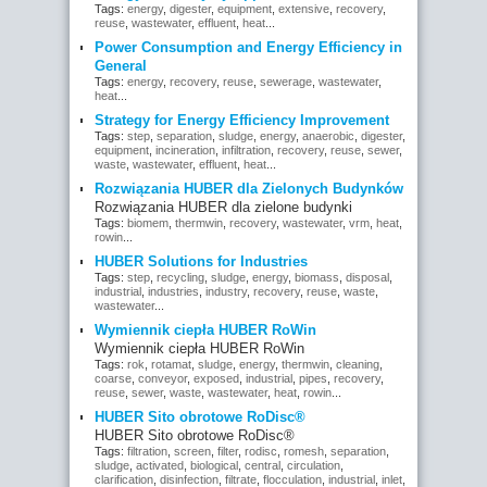
Tags:
energy
,
digester
,
equipment
,
extensive
,
recovery
,
reuse
,
wastewater
,
effluent
,
heat
...
Power Consumption and Energy Efficiency in
General
Tags:
energy
,
recovery
,
reuse
,
sewerage
,
wastewater
,
heat
...
Strategy for Energy Efficiency Improvement
Tags:
step
,
separation
,
sludge
,
energy
,
anaerobic
,
digester
,
equipment
,
incineration
,
infiltration
,
recovery
,
reuse
,
sewer
,
waste
,
wastewater
,
effluent
,
heat
...
Rozwiązania HUBER dla Zielonych Budynków
Rozwiązania HUBER dla zielone budynki
Tags:
biomem
,
thermwin
,
recovery
,
wastewater
,
vrm
,
heat
,
rowin
...
HUBER Solutions for Industries
Tags:
step
,
recycling
,
sludge
,
energy
,
biomass
,
disposal
,
industrial
,
industries
,
industry
,
recovery
,
reuse
,
waste
,
wastewater
...
Wymiennik ciepła HUBER RoWin
Wymiennik ciepła HUBER RoWin
Tags:
rok
,
rotamat
,
sludge
,
energy
,
thermwin
,
cleaning
,
coarse
,
conveyor
,
exposed
,
industrial
,
pipes
,
recovery
,
reuse
,
sewer
,
waste
,
wastewater
,
heat
,
rowin
...
HUBER Sito obrotowe RoDisc®
HUBER Sito obrotowe RoDisc®
Tags:
filtration
,
screen
,
filter
,
rodisc
,
romesh
,
separation
,
sludge
,
activated
,
biological
,
central
,
circulation
,
clarification
,
disinfection
,
filtrate
,
flocculation
,
industrial
,
inlet
,