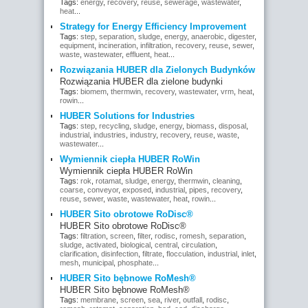
Tags:
energy
,
recovery
,
reuse
,
sewerage
,
wastewater
,
heat
...
Strategy for Energy Efficiency Improvement
Tags:
step
,
separation
,
sludge
,
energy
,
anaerobic
,
digester
,
equipment
,
incineration
,
infiltration
,
recovery
,
reuse
,
sewer
,
waste
,
wastewater
,
effluent
,
heat
...
Rozwiązania HUBER dla Zielonych Budynków
Rozwiązania HUBER dla zielone budynki
Tags:
biomem
,
thermwin
,
recovery
,
wastewater
,
vrm
,
heat
,
rowin
...
HUBER Solutions for Industries
Tags:
step
,
recycling
,
sludge
,
energy
,
biomass
,
disposal
,
industrial
,
industries
,
industry
,
recovery
,
reuse
,
waste
,
wastewater
...
Wymiennik ciepła HUBER RoWin
Wymiennik ciepła HUBER RoWin
Tags:
rok
,
rotamat
,
sludge
,
energy
,
thermwin
,
cleaning
,
coarse
,
conveyor
,
exposed
,
industrial
,
pipes
,
recovery
,
reuse
,
sewer
,
waste
,
wastewater
,
heat
,
rowin
...
HUBER Sito obrotowe RoDisc®
HUBER Sito obrotowe RoDisc®
Tags:
filtration
,
screen
,
filter
,
rodisc
,
romesh
,
separation
,
sludge
,
activated
,
biological
,
central
,
circulation
,
clarification
,
disinfection
,
filtrate
,
flocculation
,
industrial
,
inlet
,
mesh
,
municipal
,
phosphate
...
HUBER Sito bębnowe RoMesh®
HUBER Sito bębnowe RoMesh®
Tags:
membrane
,
screen
,
sea
,
river
,
outfall
,
rodisc
,