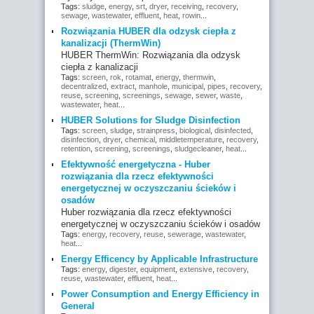
Tags:
sludge
,
energy
,
srt
,
dryer
,
receiving
,
recovery
,
sewage
,
wastewater
,
effluent
,
heat
,
rowin
...
Rozwiązania HUBER dla odzysk ciepła z
kanalizacji (ThermWin)
HUBER ThermWin: Rozwiązania dla odzysk
ciepła z kanalizacji
Tags:
screen
,
rok
,
rotamat
,
energy
,
thermwin
,
decentralized
,
extract
,
manhole
,
municipal
,
pipes
,
recovery
,
reuse
,
screening
,
screenings
,
sewage
,
sewer
,
waste
,
wastewater
,
heat
...
HUBER Solutions for Sludge Disinfection
Tags:
screen
,
sludge
,
strainpress
,
biological
,
disinfected
,
disinfection
,
dryer
,
chemical
,
middletemperature
,
recovery
,
retention
,
screening
,
screenings
,
sludgecleaner
,
heat
...
Efektywność energetyczna - Huber
rozwiązania dla rzecz efektywności
energetycznej w oczyszczaniu ścieków i
osadów
Huber rozwiązania dla rzecz efektywności
energetycznej w oczyszczaniu ścieków i osadów
Tags:
energy
,
recovery
,
reuse
,
sewerage
,
wastewater
,
heat
...
Energy Efficency by Applicable Infrastructure
Tags:
energy
,
digester
,
equipment
,
extensive
,
recovery
,
reuse
,
wastewater
,
effluent
,
heat
...
Power Consumption and Energy Efficiency in
General