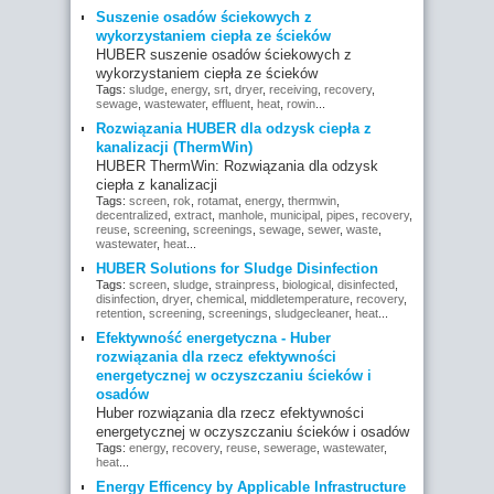
Suszenie osadów ściekowych z
wykorzystaniem ciepła ze ścieków
HUBER suszenie osadów ściekowych z
wykorzystaniem ciepła ze ścieków
Tags:
sludge
,
energy
,
srt
,
dryer
,
receiving
,
recovery
,
sewage
,
wastewater
,
effluent
,
heat
,
rowin
...
Rozwiązania HUBER dla odzysk ciepła z
kanalizacji (ThermWin)
HUBER ThermWin: Rozwiązania dla odzysk
ciepła z kanalizacji
Tags:
screen
,
rok
,
rotamat
,
energy
,
thermwin
,
decentralized
,
extract
,
manhole
,
municipal
,
pipes
,
recovery
,
reuse
,
screening
,
screenings
,
sewage
,
sewer
,
waste
,
wastewater
,
heat
...
HUBER Solutions for Sludge Disinfection
Tags:
screen
,
sludge
,
strainpress
,
biological
,
disinfected
,
disinfection
,
dryer
,
chemical
,
middletemperature
,
recovery
,
retention
,
screening
,
screenings
,
sludgecleaner
,
heat
...
Efektywność energetyczna - Huber
rozwiązania dla rzecz efektywności
energetycznej w oczyszczaniu ścieków i
osadów
Huber rozwiązania dla rzecz efektywności
energetycznej w oczyszczaniu ścieków i osadów
Tags:
energy
,
recovery
,
reuse
,
sewerage
,
wastewater
,
heat
...
Energy Efficency by Applicable Infrastructure