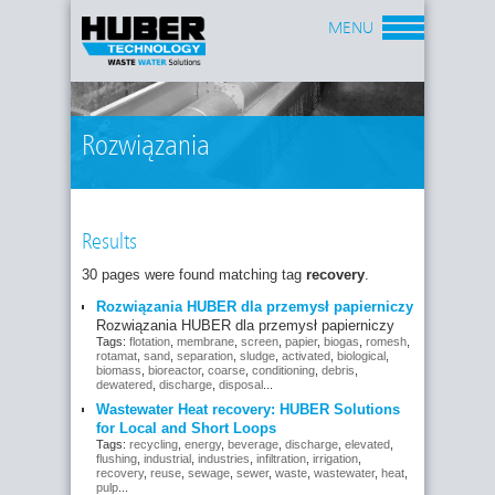
MENU
Rozwiązania
Results
30 pages were found matching tag
recovery
.
Rozwiązania HUBER dla przemysł papierniczy
Rozwiązania HUBER dla przemysł papierniczy
Tags:
flotation
,
membrane
,
screen
,
papier
,
biogas
,
romesh
,
rotamat
,
sand
,
separation
,
sludge
,
activated
,
biological
,
biomass
,
bioreactor
,
coarse
,
conditioning
,
debris
,
dewatered
,
discharge
,
disposal
...
Wastewater Heat recovery: HUBER Solutions
for Local and Short Loops
Tags:
recycling
,
energy
,
beverage
,
discharge
,
elevated
,
flushing
,
industrial
,
industries
,
infiltration
,
irrigation
,
recovery
,
reuse
,
sewage
,
sewer
,
waste
,
wastewater
,
heat
,
pulp
...