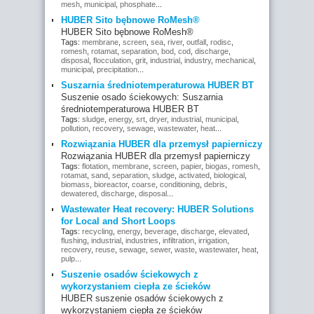
mesh
,
municipal
,
phosphate
...
HUBER Sito bębnowe RoMesh®
HUBER Sito bębnowe RoMesh®
Tags:
membrane
,
screen
,
sea
,
river
,
outfall
,
rodisc
,
romesh
,
rotamat
,
separation
,
bod
,
cod
,
discharge
,
disposal
,
flocculation
,
grit
,
industrial
,
industry
,
mechanical
,
municipal
,
precipitation
...
Suszarnia średniotemperaturowa HUBER BT
Suszenie osado ściekowych: Suszarnia
średniotemperaturowa HUBER BT
Tags:
sludge
,
energy
,
srt
,
dryer
,
industrial
,
municipal
,
pollution
,
recovery
,
sewage
,
wastewater
,
heat
...
Rozwiązania HUBER dla przemysł papierniczy
Rozwiązania HUBER dla przemysł papierniczy
Tags:
flotation
,
membrane
,
screen
,
papier
,
biogas
,
romesh
,
rotamat
,
sand
,
separation
,
sludge
,
activated
,
biological
,
biomass
,
bioreactor
,
coarse
,
conditioning
,
debris
,
dewatered
,
discharge
,
disposal
...
Wastewater Heat recovery: HUBER Solutions
for Local and Short Loops
Tags:
recycling
,
energy
,
beverage
,
discharge
,
elevated
,
flushing
,
industrial
,
industries
,
infiltration
,
irrigation
,
recovery
,
reuse
,
sewage
,
sewer
,
waste
,
wastewater
,
heat
,
pulp
...
Suszenie osadów ściekowych z
wykorzystaniem ciepła ze ścieków
HUBER suszenie osadów ściekowych z
wykorzystaniem ciepła ze ścieków