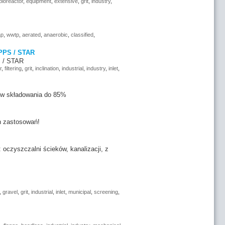
bioreactor
,
equipment
,
extensive
,
grit
,
industry
,
ap
,
wwtp
,
aerated
,
anaerobic
,
classified
,
PPS / STAR
 / STAR
r
,
filtering
,
grit
,
inclination
,
industrial
,
industry
,
inlet
,
ów składowania do 85%
h zastosowań!
oczyszczalni ścieków, kanalizacji, z
,
gravel
,
grit
,
industrial
,
inlet
,
municipal
,
screening
,