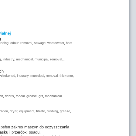
ialnej
j
eeding
,
odour
,
removal
,
sewage
,
wastewater
,
heat
...
g
,
industry
,
mechanical
,
municipal
,
removal
...
ch
ythickened
,
industry
,
municipal
,
removal
,
thickener
,
on
,
debris
,
faecal
,
grease
,
grit
,
mechanical
,
ration
,
dryer
,
equipment
,
filtrate
,
flushing
,
grease
,
my pełen zakres maszyn do oczyszczania
asku i przeróbki osadu.