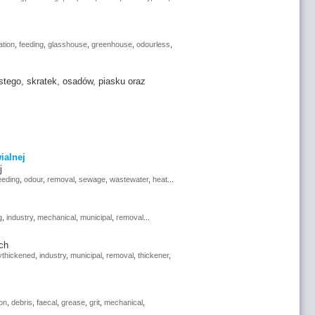
ation
,
feeding
,
glasshouse
,
greenhouse
,
odourless
,
tego, skratek, osadów, piasku oraz
ialnej
j
eeding
,
odour
,
removal
,
sewage
,
wastewater
,
heat
...
g
,
industry
,
mechanical
,
municipal
,
removal
...
ch
ythickened
,
industry
,
municipal
,
removal
,
thickener
,
on
,
debris
,
faecal
,
grease
,
grit
,
mechanical
,