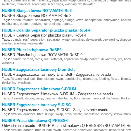
Tags:
screen
,
escamax
,
rakemax
,
separation
,
wwtp
,
cleaning
,
coarse
,
discharge
,
element
multirake
,
municipal
,
screening
,
screenings
,
washing
,
wastewater
...
HUBER Stacja zlewna ROTAMAT® Ro3
HUBER Stacja zlewna ROTAMAT® Ro 3
Tags:
screen
,
rotamat
,
separation
,
septage
,
sludge
,
wwtp
,
acceptance
,
annoyance
,
coarse
mechanical
,
odour
,
receiving
,
screenings
,
septic
...
HUBER Coanda Separator płuczka piasku RoSF4
HUBER Coanda Separator płuczka piasku RoSF4
Tags:
coanda
,
rosf
,
separation
,
separator
,
wwtp
,
container
,
dewatered
,
dewatering
,
disposa
washer
,
washing
,
wastewater
...
HUBER Płuczka bębnowa RoSF9
HUBER Płuczka bębnowa ROTAMAT® RoSF 9
Tags:
coanda
,
screen
,
rofas
,
rosf
,
rotamat
,
separation
,
wwtp
,
coarse
,
dewatered
,
grit
,
homo
washout
...
HUBER Zagęszczacz taśmowy DrainBelt
HUBER Zagęszczacz taśmowy DrainBelt - Zagęszczanie osadu
Tags:
filtration
,
drainbelt
,
filter
,
sludge
,
wwtp
,
conditioning
,
discharge
,
feeding
,
filtrate
,
floccul
thickening
,
washing
...
HUBER Zagęszczacz ślimakowy S-DRUM
HUBER Zagęszczacz ślimakowy S-DRUM - Zagęszczanie osadu
Tags:
drainbelt
,
sludge
,
wwtp
,
cleaning
,
discharge
,
flocculation
,
municipal
,
thickener
,
thicke
HUBER Zagęszczacz tarczowy S-DISC
HUBER Zagęszczacz tarczowy S-DISC - Zagęszczanie osadu
Tags:
filtration
,
drainbelt
,
filter
,
sludge
,
wwtp
,
drain
,
filtrate
,
flocculation
,
industry
,
inflow
,
munic
HUBER Prasa ślimakowa Q-PRESS®
Odwadnianie osadu: HUBER Prasa ślimakowa Q-PRESS® (ROTAMAT® R
Tags:
filtration
,
screen
,
filter
,
sludge
,
wwtp
,
beverage
,
conveying
,
conveyor
,
dewatered
,
dew