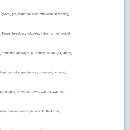
,
gravel
,
grit
,
industrial
,
inlet
,
municipal
,
screening
,
s
,
flange
,
headloss
,
industrial
,
industry
,
mechanical
,
,
container
,
conveyor
,
extremely
,
filtrate
,
grit
,
landfill
,
l
,
grit
,
industry
,
mechanical
,
municipal
,
removal
,
genisation
,
prewash
,
sewer
,
washer
,
washing
,
ation
,
housing
,
municipal
,
nozzle
,
thickener
,