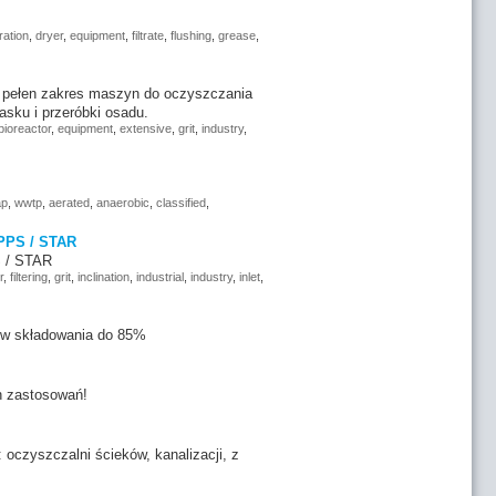
ration
,
dryer
,
equipment
,
filtrate
,
flushing
,
grease
,
my pełen zakres maszyn do oczyszczania
asku i przeróbki osadu.
bioreactor
,
equipment
,
extensive
,
grit
,
industry
,
ap
,
wwtp
,
aerated
,
anaerobic
,
classified
,
PPS / STAR
 / STAR
r
,
filtering
,
grit
,
inclination
,
industrial
,
industry
,
inlet
,
ów składowania do 85%
h zastosowań!
oczyszczalni ścieków, kanalizacji, z