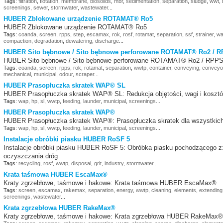
Tags:
filtration
,
flotation
,
membrane
,
biosolids
,
mbr
,
sedimentation
,
separation
,
sludge
,
wwt
,
screenings
,
sewer
,
stormwater
,
wastewater
...
HUBER Zblokowane urządzenie ROTAMAT® Ro5
HUBER Zblokowane urządzenie ROTAMAT® Ro5
Tags:
coanda
,
screen
,
rpps
,
step
,
escamax
,
rok
,
rosf
,
rotamat
,
separation
,
ssf
,
strainer
,
w
compaction
,
degradation
,
dewatering
,
discharge
...
HUBER Sito bębnowe / Sito bębnowe perforowane ROTAMAT® Ro2 / R
HUBER Sito bębnowe / Sito bębnowe perforowane ROTAMAT® Ro2 / RPPS
Tags:
coanda
,
screen
,
rpps
,
rok
,
rotamat
,
separation
,
wwtp
,
container
,
conveying
,
conveyo
mechanical
,
municipal
,
odour
,
scraper
...
HUBER Prasopłuczka skratek WAP® SL
HUBER Prasopłuczka skratek WAP® SL: Redukcja objętości, wagi i koszt
Tags:
wap
,
hp
,
sl
,
wwtp
,
feeding
,
launder
,
municipal
,
screenings
...
HUBER Prasopłuczka skratek WAP®
HUBER Prasopłuczka skratek WAP®: Prasopłuczka skratek dla wszystkic
Tags:
wap
,
hp
,
sl
,
wwtp
,
feeding
,
launder
,
municipal
,
screenings
...
Instalacje obróbki piasku HUBER RoSF 5
Instalacje obróbki piasku HUBER RoSF 5: Obróbka piasku pochodzącego z: 
oczyszczania dróg
Tags:
recycling
,
rosf
,
wwtp
,
disposal
,
grit
,
industry
,
stormwater
...
Krata taśmowa HUBER EscaMax®
Kraty zgrzebłowe, taśmowe i hakowe: Krata taśmowa HUBER EscaMax®
Tags:
screen
,
escamax
,
rakemax
,
separation
,
energy
,
wwtp
,
cleaning
,
elements
,
extending
screenings
,
wastewater
...
Krata zgrzebłowa HUBER RakeMax®
Kraty zgrzebłowe, taśmowe i hakowe: Krata zgrzebłowa HUBER RakeMax®