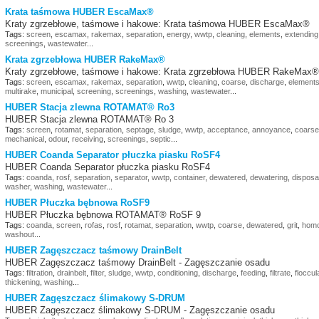
Krata taśmowa HUBER EscaMax®
Kraty zgrzebłowe, taśmowe i hakowe: Krata taśmowa HUBER EscaMax®
Tags:
screen
,
escamax
,
rakemax
,
separation
,
energy
,
wwtp
,
cleaning
,
elements
,
extending
screenings
,
wastewater
...
Krata zgrzebłowa HUBER RakeMax®
Kraty zgrzebłowe, taśmowe i hakowe: Krata zgrzebłowa HUBER RakeMax®
Tags:
screen
,
escamax
,
rakemax
,
separation
,
wwtp
,
cleaning
,
coarse
,
discharge
,
element
multirake
,
municipal
,
screening
,
screenings
,
washing
,
wastewater
...
HUBER Stacja zlewna ROTAMAT® Ro3
HUBER Stacja zlewna ROTAMAT® Ro 3
Tags:
screen
,
rotamat
,
separation
,
septage
,
sludge
,
wwtp
,
acceptance
,
annoyance
,
coarse
mechanical
,
odour
,
receiving
,
screenings
,
septic
...
HUBER Coanda Separator płuczka piasku RoSF4
HUBER Coanda Separator płuczka piasku RoSF4
Tags:
coanda
,
rosf
,
separation
,
separator
,
wwtp
,
container
,
dewatered
,
dewatering
,
disposa
washer
,
washing
,
wastewater
...
HUBER Płuczka bębnowa RoSF9
HUBER Płuczka bębnowa ROTAMAT® RoSF 9
Tags:
coanda
,
screen
,
rofas
,
rosf
,
rotamat
,
separation
,
wwtp
,
coarse
,
dewatered
,
grit
,
homo
washout
...
HUBER Zagęszczacz taśmowy DrainBelt
HUBER Zagęszczacz taśmowy DrainBelt - Zagęszczanie osadu
Tags:
filtration
,
drainbelt
,
filter
,
sludge
,
wwtp
,
conditioning
,
discharge
,
feeding
,
filtrate
,
floccul
thickening
,
washing
...
HUBER Zagęszczacz ślimakowy S-DRUM
HUBER Zagęszczacz ślimakowy S-DRUM - Zagęszczanie osadu