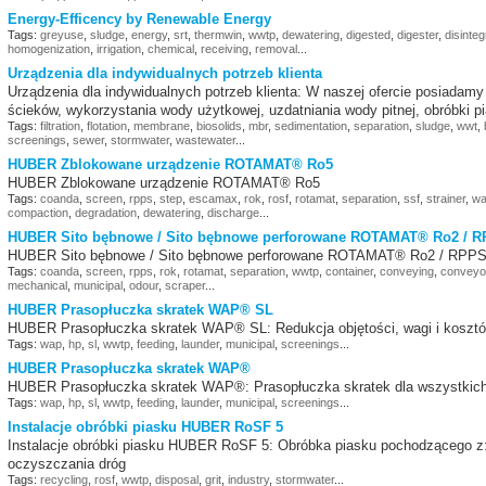
Energy-Efficency by Renewable Energy
Tags:
greyuse
,
sludge
,
energy
,
srt
,
thermwin
,
wwtp
,
dewatering
,
digested
,
digester
,
disinteg
homogenization
,
irrigation
,
chemical
,
receiving
,
removal
...
Urządzenia dla indywidualnych potrzeb klienta
Urządzenia dla indywidualnych potrzeb klienta: W naszej ofercie posiada
ścieków, wykorzystania wody użytkowej, uzdatniania wody pitnej, obróbki pi
Tags:
filtration
,
flotation
,
membrane
,
biosolids
,
mbr
,
sedimentation
,
separation
,
sludge
,
wwt
,
screenings
,
sewer
,
stormwater
,
wastewater
...
HUBER Zblokowane urządzenie ROTAMAT® Ro5
HUBER Zblokowane urządzenie ROTAMAT® Ro5
Tags:
coanda
,
screen
,
rpps
,
step
,
escamax
,
rok
,
rosf
,
rotamat
,
separation
,
ssf
,
strainer
,
w
compaction
,
degradation
,
dewatering
,
discharge
...
HUBER Sito bębnowe / Sito bębnowe perforowane ROTAMAT® Ro2 / R
HUBER Sito bębnowe / Sito bębnowe perforowane ROTAMAT® Ro2 / RPPS
Tags:
coanda
,
screen
,
rpps
,
rok
,
rotamat
,
separation
,
wwtp
,
container
,
conveying
,
conveyo
mechanical
,
municipal
,
odour
,
scraper
...
HUBER Prasopłuczka skratek WAP® SL
HUBER Prasopłuczka skratek WAP® SL: Redukcja objętości, wagi i koszt
Tags:
wap
,
hp
,
sl
,
wwtp
,
feeding
,
launder
,
municipal
,
screenings
...
HUBER Prasopłuczka skratek WAP®
HUBER Prasopłuczka skratek WAP®: Prasopłuczka skratek dla wszystkic
Tags:
wap
,
hp
,
sl
,
wwtp
,
feeding
,
launder
,
municipal
,
screenings
...
Instalacje obróbki piasku HUBER RoSF 5
Instalacje obróbki piasku HUBER RoSF 5: Obróbka piasku pochodzącego z: 
oczyszczania dróg
Tags:
recycling
,
rosf
,
wwtp
,
disposal
,
grit
,
industry
,
stormwater
...