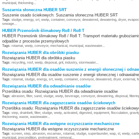
municipal
,
thickening
...
Suszarnia słoneczna HUBER SRT
Suszenie osado ściekowych: Suszarnia słoneczna HUBER SRT
Tags:
sludge
,
energy
,
srt
,
wwtp
,
container
,
conveyor
,
dewatered
,
dewatering
,
dryer
,
evapor
sewage
...
HUBER Przenośnik ślimakowy Ro8 / Ro8 T
HUBER Przenośnik ślimakowy Ro8 / Ro8 T: Transport materiału gruboziarnis
odpadów z procesów przemysłowych
Tags:
rotamat
,
wwtp
,
conveyor
,
mechanical
,
municipal
,
wastewater
...
Rozwiązania HUBER dla obróbki piasku
Rozwiązania HUBER dla obróbka piasku
Tags:
recycling
,
rosf
,
wwtp
,
disposal
,
grit
,
industry
,
stormwater
...
Rozwiązania HUBER dla osadów suszenie z energii słonecznej i odnaw
Rozwiązania HUBER dla osadów suszenie z energii słonecznej i odnawialne
Tags:
rotamat
,
sludge
,
energy
,
srt
,
wwtp
,
container
,
conveyor
,
dewatered
,
dryer
,
external
,
f
Rozwiązania HUBER dla odwadnianie osadów
Przeróbka osadu: Rozwiązania HUBER dla odwadnianie osadów
Tags:
abrasion
,
filter
,
sand
,
sludge
,
wwtp
,
beverage
,
conveyor
,
dewatering
,
disposal
,
filterin
Rozwiązania HUBER dla zagęszczanie osadów ściekowych
Przeróbka osadu: Rozwiązania HUBER dla zagęszczanie osadów ściekowy
Tags:
step
,
drainbelt
,
filter
,
sludge
,
wwtp
,
activated
,
digested
,
equipment
,
flocculation
,
gravit
thickening
,
waste
,
wastewater
...
Rozwiązania HUBER dla wstępne oczyszczanie mechaniczne
Rozwiązania HUBER dla wstępne oczyszczanie mechaniczne
Tags:
screen
,
step
,
abrasion
,
escamax
,
rotamat
,
sludge
,
superlaunder
,
wap
,
sl
,
wwtp
,
carb
municipal
,
precondition
,
pretreatment
,
removal
...