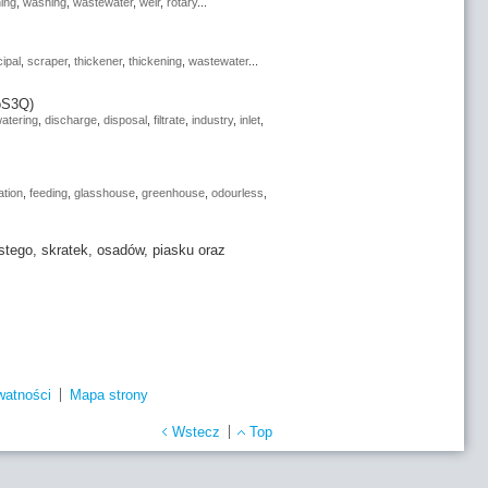
ning
,
washing
,
wastewater
,
weir
,
rotary
...
ipal
,
scraper
,
thickener
,
thickening
,
wastewater
...
oS3Q)
atering
,
discharge
,
disposal
,
filtrate
,
industry
,
inlet
,
ation
,
feeding
,
glasshouse
,
greenhouse
,
odourless
,
tego, skratek, osadów, piasku oraz
watności
Mapa strony
Wstecz
Top