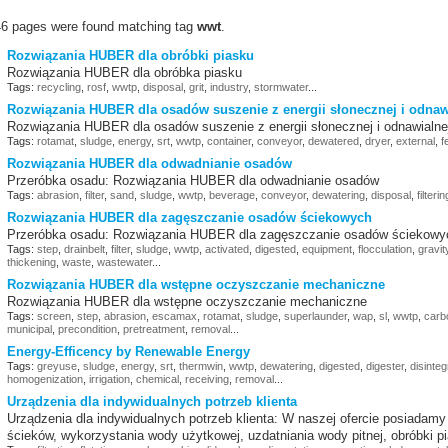
46 pages were found matching tag
wwt
.
Rozwiązania HUBER dla obróbki piasku
Rozwiązania HUBER dla obróbka piasku
Tags:
recycling
,
rosf
,
wwtp
,
disposal
,
grit
,
industry
,
stormwater
...
Rozwiązania HUBER dla osadów suszenie z energii słonecznej i odnaw
Rozwiązania HUBER dla osadów suszenie z energii słonecznej i odnawialne
Tags:
rotamat
,
sludge
,
energy
,
srt
,
wwtp
,
container
,
conveyor
,
dewatered
,
dryer
,
external
,
f
Rozwiązania HUBER dla odwadnianie osadów
Przeróbka osadu: Rozwiązania HUBER dla odwadnianie osadów
Tags:
abrasion
,
filter
,
sand
,
sludge
,
wwtp
,
beverage
,
conveyor
,
dewatering
,
disposal
,
filterin
Rozwiązania HUBER dla zagęszczanie osadów ściekowych
Przeróbka osadu: Rozwiązania HUBER dla zagęszczanie osadów ściekowy
Tags:
step
,
drainbelt
,
filter
,
sludge
,
wwtp
,
activated
,
digested
,
equipment
,
flocculation
,
gravit
thickening
,
waste
,
wastewater
...
Rozwiązania HUBER dla wstępne oczyszczanie mechaniczne
Rozwiązania HUBER dla wstępne oczyszczanie mechaniczne
Tags:
screen
,
step
,
abrasion
,
escamax
,
rotamat
,
sludge
,
superlaunder
,
wap
,
sl
,
wwtp
,
carb
municipal
,
precondition
,
pretreatment
,
removal
...
Energy-Efficency by Renewable Energy
Tags:
greyuse
,
sludge
,
energy
,
srt
,
thermwin
,
wwtp
,
dewatering
,
digested
,
digester
,
disinteg
homogenization
,
irrigation
,
chemical
,
receiving
,
removal
...
Urządzenia dla indywidualnych potrzeb klienta
Urządzenia dla indywidualnych potrzeb klienta: W naszej ofercie posiada
ścieków, wykorzystania wody użytkowej, uzdatniania wody pitnej, obróbki pi