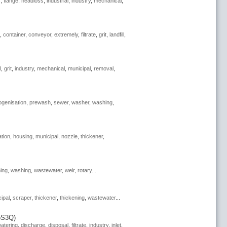
s
,
flange
,
headloss
,
industrial
,
industry
,
mechanical
,
,
container
,
conveyor
,
extremely
,
filtrate
,
grit
,
landfill
,
l
,
grit
,
industry
,
mechanical
,
municipal
,
removal
,
genisation
,
prewash
,
sewer
,
washer
,
washing
,
ation
,
housing
,
municipal
,
nozzle
,
thickener
,
ning
,
washing
,
wastewater
,
weir
,
rotary
...
ipal
,
scraper
,
thickener
,
thickening
,
wastewater
...
oS3Q)
atering
,
discharge
,
disposal
,
filtrate
,
industry
,
inlet
,