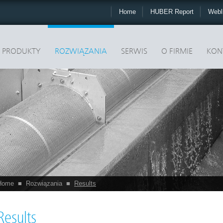
Home
HUBER Report
Webl
PRODUKTY
ROZWIĄZANIA
SERWIS
O FIRMIE
KON
Home
■
Rozwiązania
■
Results
Results