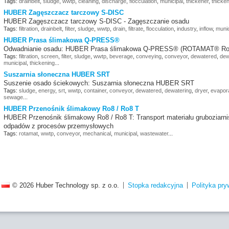
Tags:
drainbelt
,
sludge
,
wwtp
,
cleaning
,
discharge
,
flocculation
,
municipal
,
thickener
,
thicke
HUBER Zagęszczacz tarczowy S-DISC
HUBER Zagęszczacz tarczowy S-DISC - Zagęszczanie osadu
Tags:
filtration
,
drainbelt
,
filter
,
sludge
,
wwtp
,
drain
,
filtrate
,
flocculation
,
industry
,
inflow
,
munic
HUBER Prasa ślimakowa Q-PRESS®
Odwadnianie osadu: HUBER Prasa ślimakowa Q-PRESS® (ROTAMAT® R
Tags:
filtration
,
screen
,
filter
,
sludge
,
wwtp
,
beverage
,
conveying
,
conveyor
,
dewatered
,
dew
municipal
,
thickening
...
Suszarnia słoneczna HUBER SRT
Suszenie osado ściekowych: Suszarnia słoneczna HUBER SRT
Tags:
sludge
,
energy
,
srt
,
wwtp
,
container
,
conveyor
,
dewatered
,
dewatering
,
dryer
,
evapor
sewage
...
HUBER Przenośnik ślimakowy Ro8 / Ro8 T
HUBER Przenośnik ślimakowy Ro8 / Ro8 T: Transport materiału gruboziarnis
odpadów z procesów przemysłowych
Tags:
rotamat
,
wwtp
,
conveyor
,
mechanical
,
municipal
,
wastewater
...
© 2026 Huber Technology sp. z o.o.
Stopka redakcyjna
Polityka pry