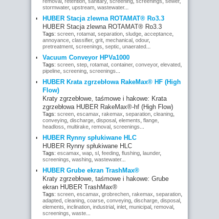
removal
,
retention
,
sanitary
,
screening
,
screenings
,
sewer
,
stormwater
,
upstream
,
wastewater
...
HUBER Stacja zlewna ROTAMAT® Ro3.3
HUBER Stacja zlewna ROTAMAT® Ro3.3
Tags:
screen
,
rotamat
,
separation
,
sludge
,
acceptance
,
annoyance
,
classifier
,
grit
,
mechanical
,
odour
,
pretreatment
,
screenings
,
septic
,
unaerated
...
Vacuum Conveyor HPVa1000
Tags:
screen
,
step
,
rotamat
,
container
,
conveyor
,
elevated
,
pipeline
,
screening
,
screenings
...
HUBER Krata zgrzebłowa RakeMax® HF (High
Flow)
Kraty zgrzebłowe, taśmowe i hakowe: Krata
zgrzebłowa HUBER RakeMax®-hf (High Flow)
Tags:
screen
,
escamax
,
rakemax
,
separation
,
cleaning
,
conveying
,
discharge
,
disposal
,
elements
,
flange
,
headloss
,
multirake
,
removal
,
screenings
...
HUBER Rynny spłukiwane HLC
HUBER Rynny spłukiwane HLC
Tags:
escamax
,
wap
,
sl
,
feeding
,
flushing
,
launder
,
screenings
,
washing
,
wastewater
...
HUBER Grube ekran TrashMax®
Kraty zgrzebłowe, taśmowe i hakowe: Grube
ekran HUBER TrashMax®
Tags:
screen
,
escamax
,
grobrechen
,
rakemax
,
separation
,
adapted
,
cleaning
,
coarse
,
conveying
,
discharge
,
disposal
,
elements
,
inclination
,
industrial
,
inlet
,
municipal
,
removal
,
screenings
,
waste
...