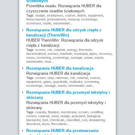
ściekowych
Przeróbka osadu: Rozwiązania HUBER dla
czyszczenie osadów ściekowych
Tags:
sludge
,
strainpress
,
coarse
,
debris
,
equipment
,
finescreened
,
pretreatment
,
removal
,
screenings
,
screenout
,
septic
,
wastewater
...
Rozwiązania HUBER dla odzysk ciepła z
kanalizacji (ThermWin)
HUBER ThermWin: Rozwiązania dla odzysk
ciepła z kanalizacji
Tags:
screen
,
rok
,
rotamat
,
energy
,
thermwin
,
decentralized
,
extract
,
manhole
,
municipal
,
pipes
,
recovery
,
reuse
,
screening
,
screenings
,
sewage
,
sewer
,
waste
,
wastewater
,
heat
...
Rozwiązania HUBER dla kanalizacja
Rozwiązania HUBER dla kanalizacja
Tags:
screen
,
step
,
rakemax
,
rok
,
rotamat
,
coarse
,
equipment
,
gates
,
guardrails
,
multirake
,
screening
,
screenings
,
sewage
,
sewer
,
stormwater
,
weir
...
Rozwiązania HUBER dla przemysł tekstylny i
skórzany
Rozwiązania HUBER dla przemysł tekstylny i
skórzany
Tags:
coanda
,
flotation
,
membrane
,
screen
,
contiflow
,
romem
,
rotamat
,
sand
,
sludge
,
activated
,
biological
,
bioreactor
,
bod
,
chemicals
,
classified
,
cod
,
dewatering
,
dissolved
,
dryer
,
flocculants
...
Rozwiązania HUBER dla przetwarzanie