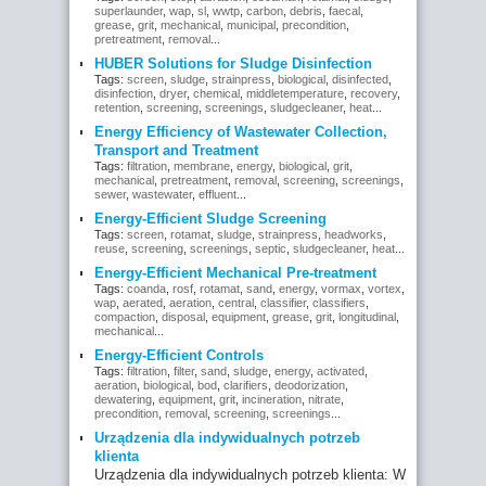
superlaunder
,
wap
,
sl
,
wwtp
,
carbon
,
debris
,
faecal
,
grease
,
grit
,
mechanical
,
municipal
,
precondition
,
pretreatment
,
removal
...
HUBER Solutions for Sludge Disinfection
Tags:
screen
,
sludge
,
strainpress
,
biological
,
disinfected
,
disinfection
,
dryer
,
chemical
,
middletemperature
,
recovery
,
retention
,
screening
,
screenings
,
sludgecleaner
,
heat
...
Energy Efficiency of Wastewater Collection,
Transport and Treatment
Tags:
filtration
,
membrane
,
energy
,
biological
,
grit
,
mechanical
,
pretreatment
,
removal
,
screening
,
screenings
,
sewer
,
wastewater
,
effluent
...
Energy-Efficient Sludge Screening
Tags:
screen
,
rotamat
,
sludge
,
strainpress
,
headworks
,
reuse
,
screening
,
screenings
,
septic
,
sludgecleaner
,
heat
...
Energy-Efficient Mechanical Pre-treatment
Tags:
coanda
,
rosf
,
rotamat
,
sand
,
energy
,
vormax
,
vortex
,
wap
,
aerated
,
aeration
,
central
,
classifier
,
classifiers
,
compaction
,
disposal
,
equipment
,
grease
,
grit
,
longitudinal
,
mechanical
...
Energy-Efficient Controls
Tags:
filtration
,
filter
,
sand
,
sludge
,
energy
,
activated
,
aeration
,
biological
,
bod
,
clarifiers
,
deodorization
,
dewatering
,
equipment
,
grit
,
incineration
,
nitrate
,
precondition
,
removal
,
screening
,
screenings
...
Urządzenia dla indywidualnych potrzeb
klienta
Urządzenia dla indywidualnych potrzeb klienta: W