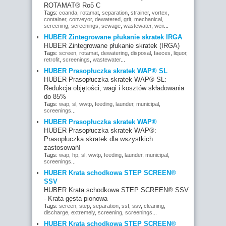
ROTAMAT® Ro5 C
Tags:
coanda
,
rotamat
,
separation
,
strainer
,
vortex
,
container
,
conveyor
,
dewatered
,
grit
,
mechanical
,
screening
,
screenings
,
sewage
,
wastewater
,
weir
...
HUBER Zintegrowane płukanie skratek IRGA
HUBER Zintegrowane płukanie skratek (IRGA)
Tags:
screen
,
rotamat
,
dewatering
,
disposal
,
faeces
,
liquor
,
retrofit
,
screenings
,
wastewater
...
HUBER Prasopłuczka skratek WAP® SL
HUBER Prasopłuczka skratek WAP® SL:
Redukcja objętości, wagi i kosztów składowania
do 85%
Tags:
wap
,
sl
,
wwtp
,
feeding
,
launder
,
municipal
,
screenings
...
HUBER Prasopłuczka skratek WAP®
HUBER Prasopłuczka skratek WAP®:
Prasopłuczka skratek dla wszystkich
zastosowań!
Tags:
wap
,
hp
,
sl
,
wwtp
,
feeding
,
launder
,
municipal
,
screenings
...
HUBER Krata schodkowa STEP SCREEN®
SSV
HUBER Krata schodkowa STEP SCREEN® SSV
- Krata gęsta pionowa
Tags:
screen
,
step
,
separation
,
ssf
,
ssv
,
cleaning
,
discharge
,
extremely
,
screening
,
screenings
...
HUBER Krata schodkowa STEP SCREEN®