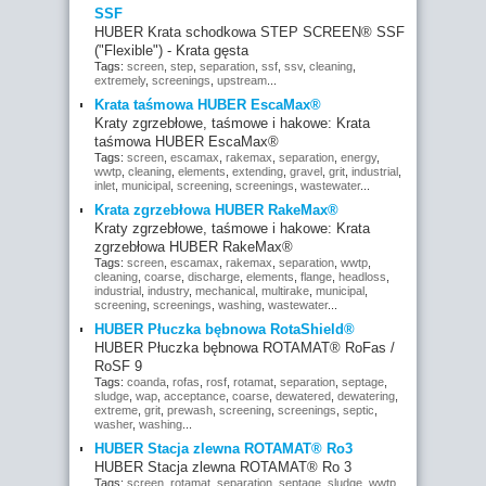
SSF
HUBER Krata schodkowa STEP SCREEN® SSF
("Flexible") - Krata gęsta
Tags:
screen
,
step
,
separation
,
ssf
,
ssv
,
cleaning
,
extremely
,
screenings
,
upstream
...
Krata taśmowa HUBER EscaMax®
Kraty zgrzebłowe, taśmowe i hakowe: Krata
taśmowa HUBER EscaMax®
Tags:
screen
,
escamax
,
rakemax
,
separation
,
energy
,
wwtp
,
cleaning
,
elements
,
extending
,
gravel
,
grit
,
industrial
,
inlet
,
municipal
,
screening
,
screenings
,
wastewater
...
Krata zgrzebłowa HUBER RakeMax®
Kraty zgrzebłowe, taśmowe i hakowe: Krata
zgrzebłowa HUBER RakeMax®
Tags:
screen
,
escamax
,
rakemax
,
separation
,
wwtp
,
cleaning
,
coarse
,
discharge
,
elements
,
flange
,
headloss
,
industrial
,
industry
,
mechanical
,
multirake
,
municipal
,
screening
,
screenings
,
washing
,
wastewater
...
HUBER Płuczka bębnowa RotaShield®
HUBER Płuczka bębnowa ROTAMAT® RoFas /
RoSF 9
Tags:
coanda
,
rofas
,
rosf
,
rotamat
,
separation
,
septage
,
sludge
,
wap
,
acceptance
,
coarse
,
dewatered
,
dewatering
,
extreme
,
grit
,
prewash
,
screening
,
screenings
,
septic
,
washer
,
washing
...
HUBER Stacja zlewna ROTAMAT® Ro3
HUBER Stacja zlewna ROTAMAT® Ro 3
Tags:
screen
,
rotamat
,
separation
,
septage
,
sludge
,
wwtp
,