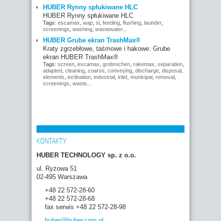
HUBER Rynny spłukiwane HLC
HUBER Rynny spłukiwane HLC
Tags:
escamax
,
wap
,
sl
,
feeding
,
flushing
,
launder
,
screenings
,
washing
,
wastewater
...
HUBER Grube ekran TrashMax®
Kraty zgrzebłowe, taśmowe i hakowe: Grube
ekran HUBER TrashMax®
Tags:
screen
,
escamax
,
grobrechen
,
rakemax
,
separation
,
adapted
,
cleaning
,
coarse
,
conveying
,
discharge
,
disposal
,
elements
,
inclination
,
industrial
,
inlet
,
municipal
,
removal
,
screenings
,
waste
...
KONTAKTY
HUBER TECHNOLOGY sp. z o.o.
ul. Ryżowa 51
02-495 Warszawa
+48 22 572-28-60
+48 22 572-28-68
fax serwis +48 22 572-28-98
huber
@huber.com
.pl