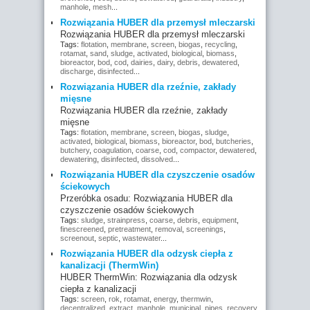
manhole
,
mesh
...
Rozwiązania HUBER dla przemysł mleczarski
Rozwiązania HUBER dla przemysł mleczarski
Tags:
flotation
,
membrane
,
screen
,
biogas
,
recycling
,
rotamat
,
sand
,
sludge
,
activated
,
biological
,
biomass
,
bioreactor
,
bod
,
cod
,
dairies
,
dairy
,
debris
,
dewatered
,
discharge
,
disinfected
...
Rozwiązania HUBER dla rzeźnie, zakłady
mięsne
Rozwiązania HUBER dla rzeźnie, zakłady
mięsne
Tags:
flotation
,
membrane
,
screen
,
biogas
,
sludge
,
activated
,
biological
,
biomass
,
bioreactor
,
bod
,
butcheries
,
butchery
,
coagulation
,
coarse
,
cod
,
compactor
,
dewatered
,
dewatering
,
disinfected
,
dissolved
...
Rozwiązania HUBER dla czyszczenie osadów
ściekowych
Przeróbka osadu: Rozwiązania HUBER dla
czyszczenie osadów ściekowych
Tags:
sludge
,
strainpress
,
coarse
,
debris
,
equipment
,
finescreened
,
pretreatment
,
removal
,
screenings
,
screenout
,
septic
,
wastewater
...
Rozwiązania HUBER dla odzysk ciepła z
kanalizacji (ThermWin)
HUBER ThermWin: Rozwiązania dla odzysk
ciepła z kanalizacji
Tags:
screen
,
rok
,
rotamat
,
energy
,
thermwin
,
decentralized
,
extract
,
manhole
,
municipal
,
pipes
,
recovery
,