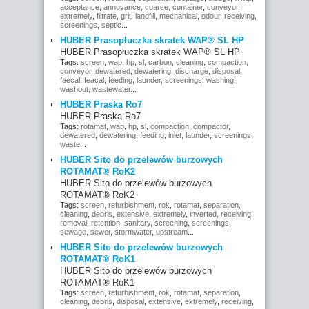
acceptance
,
annoyance
,
coarse
,
container
,
conveyor
,
extremely
,
filtrate
,
grit
,
landfill
,
mechanical
,
odour
,
receiving
,
screenings
,
septic
...
HUBER Prasopłuczka skratek WAP® SL HP
HUBER Prasopłuczka skratek WAP® SL HP
Tags:
screen
,
wap
,
hp
,
sl
,
carbon
,
cleaning
,
compaction
,
conveyor
,
dewatered
,
dewatering
,
discharge
,
disposal
,
faecal
,
feacal
,
feeding
,
launder
,
screenings
,
washing
,
washout
,
wastewater
...
HUBER Praska Ro7
HUBER Praska Ro7
Tags:
rotamat
,
wap
,
hp
,
sl
,
compaction
,
compactor
,
dewatered
,
dewatering
,
feeding
,
inlet
,
launder
,
screenings
,
waste
...
HUBER Sito do przelewów burzowych
ROTAMAT® RoK2
HUBER Sito do przelewów burzowych
ROTAMAT® RoK2
Tags:
screen
,
refurbishment
,
rok
,
rotamat
,
separation
,
cleaning
,
debris
,
extensive
,
extremely
,
inverted
,
receiving
,
removal
,
retention
,
sanitary
,
screening
,
screenings
,
sewage
,
sewer
,
stormwater
,
upstream
...
HUBER Sito do przelewów burzowych
ROTAMAT® RoK1
HUBER Sito do przelewów burzowych
ROTAMAT® RoK1
Tags:
screen
,
refurbishment
,
rok
,
rotamat
,
separation
,
cleaning
,
debris
,
disposal
,
extensive
,
extremely
,
receiving
,