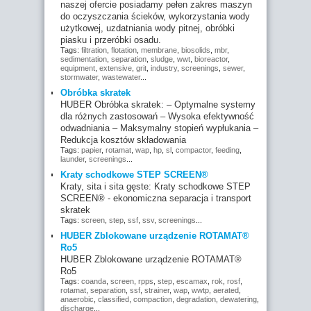
naszej ofercie posiadamy pełen zakres maszyn
do oczyszczania ścieków, wykorzystania wody
użytkowej, uzdatniania wody pitnej, obróbki
piasku i przeróbki osadu.
Tags:
filtration
,
flotation
,
membrane
,
biosolids
,
mbr
,
sedimentation
,
separation
,
sludge
,
wwt
,
bioreactor
,
equipment
,
extensive
,
grit
,
industry
,
screenings
,
sewer
,
stormwater
,
wastewater
...
Obróbka skratek
HUBER Obróbka skratek: – Optymalne systemy
dla różnych zastosowań – Wysoka efektywność
odwadniania – Maksymalny stopień wypłukania –
Redukcja kosztów składowania
Tags:
papier
,
rotamat
,
wap
,
hp
,
sl
,
compactor
,
feeding
,
launder
,
screenings
...
Kraty schodkowe STEP SCREEN®
Kraty, sita i sita gęste: Kraty schodkowe STEP
SCREEN® - ekonomiczna separacja i transport
skratek
Tags:
screen
,
step
,
ssf
,
ssv
,
screenings
...
HUBER Zblokowane urządzenie ROTAMAT®
Ro5
HUBER Zblokowane urządzenie ROTAMAT®
Ro5
Tags:
coanda
,
screen
,
rpps
,
step
,
escamax
,
rok
,
rosf
,
rotamat
,
separation
,
ssf
,
strainer
,
wap
,
wwtp
,
aerated
,
anaerobic
,
classified
,
compaction
,
degradation
,
dewatering
,
discharge
...