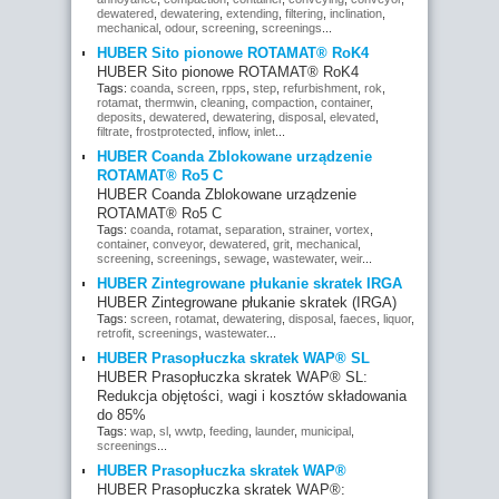
dewatered
,
dewatering
,
extending
,
filtering
,
inclination
,
mechanical
,
odour
,
screening
,
screenings
...
HUBER Sito pionowe ROTAMAT® RoK4
HUBER Sito pionowe ROTAMAT® RoK4
Tags:
coanda
,
screen
,
rpps
,
step
,
refurbishment
,
rok
,
rotamat
,
thermwin
,
cleaning
,
compaction
,
container
,
deposits
,
dewatered
,
dewatering
,
disposal
,
elevated
,
filtrate
,
frostprotected
,
inflow
,
inlet
...
HUBER Coanda Zblokowane urządzenie
ROTAMAT® Ro5 C
HUBER Coanda Zblokowane urządzenie
ROTAMAT® Ro5 C
Tags:
coanda
,
rotamat
,
separation
,
strainer
,
vortex
,
container
,
conveyor
,
dewatered
,
grit
,
mechanical
,
screening
,
screenings
,
sewage
,
wastewater
,
weir
...
HUBER Zintegrowane płukanie skratek IRGA
HUBER Zintegrowane płukanie skratek (IRGA)
Tags:
screen
,
rotamat
,
dewatering
,
disposal
,
faeces
,
liquor
,
retrofit
,
screenings
,
wastewater
...
HUBER Prasopłuczka skratek WAP® SL
HUBER Prasopłuczka skratek WAP® SL:
Redukcja objętości, wagi i kosztów składowania
do 85%
Tags:
wap
,
sl
,
wwtp
,
feeding
,
launder
,
municipal
,
screenings
...
HUBER Prasopłuczka skratek WAP®
HUBER Prasopłuczka skratek WAP®: