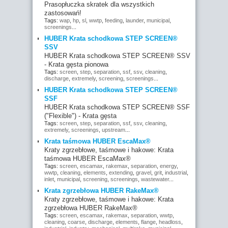
Prasopłuczka skratek dla wszystkich
zastosowań!
Tags:
wap
,
hp
,
sl
,
wwtp
,
feeding
,
launder
,
municipal
,
screenings
...
HUBER Krata schodkowa STEP SCREEN®
SSV
HUBER Krata schodkowa STEP SCREEN® SSV
- Krata gęsta pionowa
Tags:
screen
,
step
,
separation
,
ssf
,
ssv
,
cleaning
,
discharge
,
extremely
,
screening
,
screenings
...
HUBER Krata schodkowa STEP SCREEN®
SSF
HUBER Krata schodkowa STEP SCREEN® SSF
("Flexible") - Krata gęsta
Tags:
screen
,
step
,
separation
,
ssf
,
ssv
,
cleaning
,
extremely
,
screenings
,
upstream
...
Krata taśmowa HUBER EscaMax®
Kraty zgrzebłowe, taśmowe i hakowe: Krata
taśmowa HUBER EscaMax®
Tags:
screen
,
escamax
,
rakemax
,
separation
,
energy
,
wwtp
,
cleaning
,
elements
,
extending
,
gravel
,
grit
,
industrial
,
inlet
,
municipal
,
screening
,
screenings
,
wastewater
...
Krata zgrzebłowa HUBER RakeMax®
Kraty zgrzebłowe, taśmowe i hakowe: Krata
zgrzebłowa HUBER RakeMax®
Tags:
screen
,
escamax
,
rakemax
,
separation
,
wwtp
,
cleaning
,
coarse
,
discharge
,
elements
,
flange
,
headloss
,