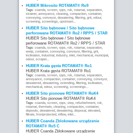
HUBER Mikrosito ROTAMAT® Ro9
Tags:
coanda
,
screen
,
rpps
,
rok
,
rotamat
,
separation
,
strainer
,
annoyance
,
cleaning
,
compaction
,
container
,
conveying
,
conveyor
,
dewatering
,
filtering
,
grit
,
odour
,
screening
,
screenings
,
upstream
...
HUBER Sito bębnowe / Sito bębnowe
perforowane ROTAMAT® Ro2 / RPPS / STAR
HUBER Sito bębnowe / Sito bębnowe
perforowane ROTAMAT® Ro2 / RPPS / STAR
Tags:
coanda
,
screen
,
rpps
,
rok
,
rotamat
,
separation
,
wwtp
,
container
,
conveying
,
conveyor
,
filtering
,
grit
,
inclination
,
industrial
,
industry
,
inlet
,
mechanical
,
municipal
,
odour
,
scraper
...
HUBER Krata gęsta ROTAMAT® Ro1
HUBER Krata gęsta ROTAMAT® Ro1
Tags:
coanda
,
screen
,
rpps
,
rok
,
rotamat
,
separation
,
annoyance
,
compaction
,
container
,
conveying
,
conveyor
,
dewatered
,
dewatering
,
extending
,
filtering
,
inclination
,
mechanical
,
odour
,
screening
,
screenings
...
HUBER Sito pionowe ROTAMAT® RoK4
HUBER Sito pionowe ROTAMAT® RoK4
Tags:
coanda
,
screen
,
rpps
,
step
,
refurbishment
,
rok
,
rotamat
,
thermwin
,
cleaning
,
compaction
,
container
,
deposits
,
dewatered
,
dewatering
,
disposal
,
elevated
,
filtrate
,
frostprotected
,
inflow
,
inlet
...
HUBER Coanda Zblokowane urządzenie
ROTAMAT® Ro5 C
HUBER Coanda Zblokowane urządzenie