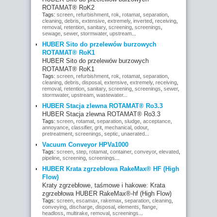
ROTAMAT® RoK2
Tags:
screen
,
refurbishment
,
rok
,
rotamat
,
separation
,
cleaning
,
debris
,
extensive
,
extremely
,
inverted
,
receiving
,
removal
,
retention
,
sanitary
,
screening
,
screenings
,
sewage
,
sewer
,
stormwater
,
upstream
...
HUBER Sito do przelewów burzowych
ROTAMAT® RoK1
HUBER Sito do przelewów burzowych
ROTAMAT® RoK1
Tags:
screen
,
refurbishment
,
rok
,
rotamat
,
separation
,
cleaning
,
debris
,
disposal
,
extensive
,
extremely
,
receiving
,
removal
,
retention
,
sanitary
,
screening
,
screenings
,
sewer
,
stormwater
,
upstream
,
wastewater
...
HUBER Stacja zlewna ROTAMAT® Ro3.3
HUBER Stacja zlewna ROTAMAT® Ro3.3
Tags:
screen
,
rotamat
,
separation
,
sludge
,
acceptance
,
annoyance
,
classifier
,
grit
,
mechanical
,
odour
,
pretreatment
,
screenings
,
septic
,
unaerated
...
Vacuum Conveyor HPVa1000
Tags:
screen
,
step
,
rotamat
,
container
,
conveyor
,
elevated
,
pipeline
,
screening
,
screenings
...
HUBER Krata zgrzebłowa RakeMax® HF (High
Flow)
Kraty zgrzebłowe, taśmowe i hakowe: Krata
zgrzebłowa HUBER RakeMax®-hf (High Flow)
Tags:
screen
,
escamax
,
rakemax
,
separation
,
cleaning
,
conveying
,
discharge
,
disposal
,
elements
,
flange
,
headloss
,
multirake
,
removal
,
screenings
...