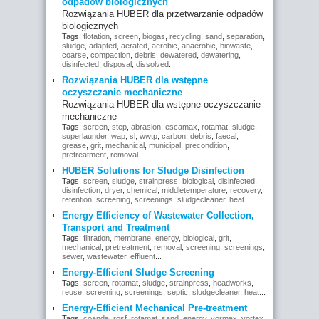
odpadów biologicznych
Rozwiązania HUBER dla przetwarzanie odpadów
biologicznych
Tags:
flotation
,
screen
,
biogas
,
recycling
,
sand
,
separation
,
sludge
,
adapted
,
aerated
,
aerobic
,
anaerobic
,
biowaste
,
coarse
,
compaction
,
debris
,
dewatered
,
dewatering
,
disinfected
,
disposal
,
dissolved
...
Rozwiązania HUBER dla wstępne
oczyszczanie mechaniczne
Rozwiązania HUBER dla wstępne oczyszczanie
mechaniczne
Tags:
screen
,
step
,
abrasion
,
escamax
,
rotamat
,
sludge
,
superlaunder
,
wap
,
sl
,
wwtp
,
carbon
,
debris
,
faecal
,
grease
,
grit
,
mechanical
,
municipal
,
precondition
,
pretreatment
,
removal
...
HUBER Solutions for Sludge Disinfection
Tags:
screen
,
sludge
,
strainpress
,
biological
,
disinfected
,
disinfection
,
dryer
,
chemical
,
middletemperature
,
recovery
,
retention
,
screening
,
screenings
,
sludgecleaner
,
heat
...
Energy Efficiency of Wastewater Collection,
Transport and Treatment
Tags:
filtration
,
membrane
,
energy
,
biological
,
grit
,
mechanical
,
pretreatment
,
removal
,
screening
,
screenings
,
sewer
,
wastewater
,
effluent
...
Energy-Efficient Sludge Screening
Tags:
screen
,
rotamat
,
sludge
,
strainpress
,
headworks
,
reuse
,
screening
,
screenings
,
septic
,
sludgecleaner
,
heat
...
Energy-Efficient Mechanical Pre-treatment
Tags:
coanda
,
rosf
,
rotamat
,
sand
,
energy
,
vormax
,
vortex
,