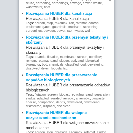
reuse
,
screening
,
screenings
,
sewage
,
sewer
,
waste
,
wastewater
,
heat
...
Rozwiązania HUBER dla kanalizacja
Rozwiązania HUBER dla kanalizacja
Tags:
screen
,
step
,
rakemax
,
rok
,
rotamat
,
coarse
,
equipment
,
gates
,
guardrails
,
multirake
,
screening
,
screenings
,
sewage
,
sewer
,
stormwater
,
weir
...
Rozwiązania HUBER dla przemysł tekstylny i
skórzany
Rozwiązania HUBER dla przemysł tekstylny i
skórzany
Tags:
coanda
,
flotation
,
membrane
,
screen
,
contiflow
,
romem
,
rotamat
,
sand
,
sludge
,
activated
,
biological
,
bioreactor
,
bod
,
chemicals
,
classified
,
cod
,
dewatering
,
dissolved
,
dryer
,
flocculants
...
Rozwiązania HUBER dla przetwarzanie
odpadów biologicznych
Rozwiązania HUBER dla przetwarzanie odpadów
biologicznych
Tags:
flotation
,
screen
,
biogas
,
recycling
,
sand
,
separation
,
sludge
,
adapted
,
aerated
,
aerobic
,
anaerobic
,
biowaste
,
coarse
,
compaction
,
debris
,
dewatered
,
dewatering
,
disinfected
,
disposal
,
dissolved
...
Rozwiązania HUBER dla wstępne
oczyszczanie mechaniczne
Rozwiązania HUBER dla wstępne oczyszczanie
mechaniczne
Tags:
screen
,
step
,
abrasion
,
escamax
,
rotamat
,
sludge
,