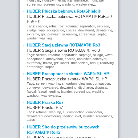
industrial
,
industry
,
mechanical
,
multirake
,
municipal
,
screening
,
screenings
,
washing
,
wastewater
...
HUBER Płuczka bębnowa RotaShield®
HUBER Płuczka bębnowa ROTAMAT® RoFas /
RoSF 9
Tags:
coanda
,
rofas
,
rosf
,
rotamat
,
separation
,
septage
,
sludge
,
wap
,
acceptance
,
coarse
,
dewatered
,
dewatering
,
extreme
,
grit
,
prewash
,
screening
,
screenings
,
septic
,
washer
,
washing
...
HUBER Stacja zlewna ROTAMAT® Ro3
HUBER Stacja zlewna ROTAMAT® Ro 3
Tags:
screen
,
rotamat
,
separation
,
septage
,
sludge
,
wwtp
,
acceptance
,
annoyance
,
coarse
,
container
,
conveyor
,
extremely
,
filtrate
,
grit
,
landfill
,
mechanical
,
odour
,
receiving
,
screenings
,
septic
...
HUBER Prasopłuczka skratek WAP® SL HP
HUBER Prasopłuczka skratek WAP® SL HP
Tags:
screen
,
wap
,
hp
,
sl
,
carbon
,
cleaning
,
compaction
,
conveyor
,
dewatered
,
dewatering
,
discharge
,
disposal
,
faecal
,
feacal
,
feeding
,
launder
,
screenings
,
washing
,
washout
,
wastewater
...
HUBER Praska Ro7
HUBER Praska Ro7
Tags:
rotamat
,
wap
,
hp
,
sl
,
compaction
,
compactor
,
dewatered
,
dewatering
,
feeding
,
inlet
,
launder
,
screenings
,
waste
...
HUBER Sito do przelewów burzowych
ROTAMAT® RoK2
HUBER Sito do przelewów burzowych