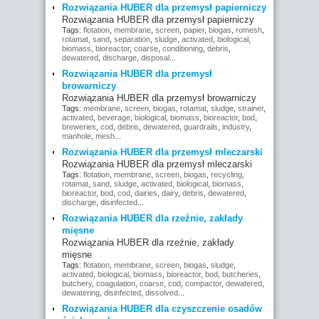
Rozwiązania HUBER dla przemysł papierniczy
Rozwiązania HUBER dla przemysł papierniczy
Tags:
flotation
,
membrane
,
screen
,
papier
,
biogas
,
romesh
,
rotamat
,
sand
,
separation
,
sludge
,
activated
,
biological
,
biomass
,
bioreactor
,
coarse
,
conditioning
,
debris
,
dewatered
,
discharge
,
disposal
...
Rozwiązania HUBER dla przemysł
browarniczy
Rozwiązania HUBER dla przemysł browarniczy
Tags:
membrane
,
screen
,
biogas
,
rotamat
,
sludge
,
strainer
,
activated
,
beverage
,
biological
,
biomass
,
bioreactor
,
bod
,
breweries
,
cod
,
debris
,
dewatered
,
guardrails
,
industry
,
manhole
,
mesh
...
Rozwiązania HUBER dla przemysł mleczarski
Rozwiązania HUBER dla przemysł mleczarski
Tags:
flotation
,
membrane
,
screen
,
biogas
,
recycling
,
rotamat
,
sand
,
sludge
,
activated
,
biological
,
biomass
,
bioreactor
,
bod
,
cod
,
dairies
,
dairy
,
debris
,
dewatered
,
discharge
,
disinfected
...
Rozwiązania HUBER dla rzeźnie, zakłady
mięsne
Rozwiązania HUBER dla rzeźnie, zakłady
mięsne
Tags:
flotation
,
membrane
,
screen
,
biogas
,
sludge
,
activated
,
biological
,
biomass
,
bioreactor
,
bod
,
butcheries
,
butchery
,
coagulation
,
coarse
,
cod
,
compactor
,
dewatered
,
dewatering
,
disinfected
,
dissolved
...
Rozwiązania HUBER dla czyszczenie osadów