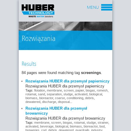
MENU
Rozwiązania
Results
84 pages were found matching tag
screenings
.
Rozwiązania HUBER dla przemysł papierniczy
Rozwiązania HUBER dla przemysł papierniczy
Tags:
flotation
,
membrane
,
screen
,
papier
,
biogas
,
romesh
,
rotamat
,
sand
,
separation
,
sludge
,
activated
,
biological
,
biomass
,
bioreactor
,
coarse
,
conditioning
,
debris
,
dewatered
,
discharge
,
disposal
...
Rozwiązania HUBER dla przemysł
browarniczy
Rozwiązania HUBER dla przemysł browarniczy
Tags:
membrane
,
screen
,
biogas
,
rotamat
,
sludge
,
strainer
,
activated
,
beverage
,
biological
,
biomass
,
bioreactor
,
bod
,
breweries
,
cod
,
debris
,
dewatered
,
guardrails
,
industry
,