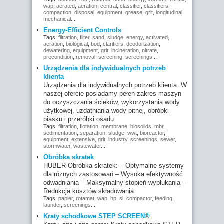
wap
,
aerated
,
aeration
,
central
,
classifier
,
classifiers
,
compaction
,
disposal
,
equipment
,
grease
,
grit
,
longitudinal
,
mechanical
...
Energy-Efficient Controls
Tags:
filtration
,
filter
,
sand
,
sludge
,
energy
,
activated
,
aeration
,
biological
,
bod
,
clarifiers
,
deodorization
,
dewatering
,
equipment
,
grit
,
incineration
,
nitrate
,
precondition
,
removal
,
screening
,
screenings
...
Urządzenia dla indywidualnych potrzeb
klienta
Urządzenia dla indywidualnych potrzeb klienta: W
naszej ofercie posiadamy pełen zakres maszyn
do oczyszczania ścieków, wykorzystania wody
użytkowej, uzdatniania wody pitnej, obróbki
piasku i przeróbki osadu.
Tags:
filtration
,
flotation
,
membrane
,
biosolids
,
mbr
,
sedimentation
,
separation
,
sludge
,
wwt
,
bioreactor
,
equipment
,
extensive
,
grit
,
industry
,
screenings
,
sewer
,
stormwater
,
wastewater
...
Obróbka skratek
HUBER Obróbka skratek: – Optymalne systemy
dla różnych zastosowań – Wysoka efektywność
odwadniania – Maksymalny stopień wypłukania –
Redukcja kosztów składowania
Tags:
papier
,
rotamat
,
wap
,
hp
,
sl
,
compactor
,
feeding
,
launder
,
screenings
...
Kraty schodkowe STEP SCREEN®