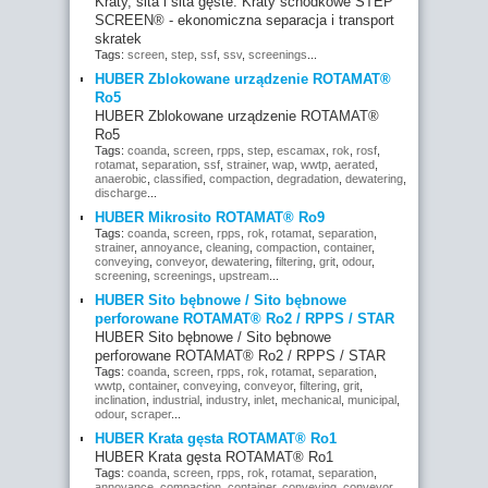
Kraty, sita i sita gęste: Kraty schodkowe STEP
SCREEN® - ekonomiczna separacja i transport
skratek
Tags:
screen
,
step
,
ssf
,
ssv
,
screenings
...
HUBER Zblokowane urządzenie ROTAMAT®
Ro5
HUBER Zblokowane urządzenie ROTAMAT®
Ro5
Tags:
coanda
,
screen
,
rpps
,
step
,
escamax
,
rok
,
rosf
,
rotamat
,
separation
,
ssf
,
strainer
,
wap
,
wwtp
,
aerated
,
anaerobic
,
classified
,
compaction
,
degradation
,
dewatering
,
discharge
...
HUBER Mikrosito ROTAMAT® Ro9
Tags:
coanda
,
screen
,
rpps
,
rok
,
rotamat
,
separation
,
strainer
,
annoyance
,
cleaning
,
compaction
,
container
,
conveying
,
conveyor
,
dewatering
,
filtering
,
grit
,
odour
,
screening
,
screenings
,
upstream
...
HUBER Sito bębnowe / Sito bębnowe
perforowane ROTAMAT® Ro2 / RPPS / STAR
HUBER Sito bębnowe / Sito bębnowe
perforowane ROTAMAT® Ro2 / RPPS / STAR
Tags:
coanda
,
screen
,
rpps
,
rok
,
rotamat
,
separation
,
wwtp
,
container
,
conveying
,
conveyor
,
filtering
,
grit
,
inclination
,
industrial
,
industry
,
inlet
,
mechanical
,
municipal
,
odour
,
scraper
...
HUBER Krata gęsta ROTAMAT® Ro1
HUBER Krata gęsta ROTAMAT® Ro1
Tags:
coanda
,
screen
,
rpps
,
rok
,
rotamat
,
separation
,
annoyance
,
compaction
,
container
,
conveying
,
conveyor
,